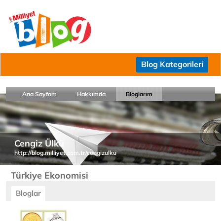
Blog Kategorileri
Ana Sayfam
Hakkımda
Bloglarım
Cengiz Ülkü
http://blog.milliyet.com.tr/cengizulku
Türkiye Ekonomisi
Bloglar