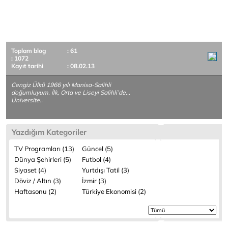
Toplam blog
: 61
: 1072
Kayıt tarihi
: 08.02.13
Cengiz Ülkü 1966 yılı Manisa-Salihli
doğumluyum. İlk, Orta ve Liseyi Salihli’de...
Üniversite..
Yazdığım Kategoriler
TV Programları (13)
Güncel (5)
Dünya Şehirleri (5)
Futbol (4)
Siyaset (4)
Yurtdışı Tatil (3)
Döviz / Altın (3)
İzmir (3)
Haftasonu (2)
Türkiye Ekonomisi (2)