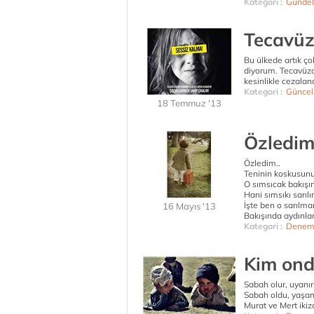
Kategori :
Gündel
Tecavüz
Bu ülkede artık ço
diyorum. Tecavüzcül
kesinlikle cezaland
Kategori :
Güncel
18 Temmuz '13
Özledim
Özledim..
Teninin koskusunu
O sımsıcak bakışın
Hani sımsıkı sarılır
İşte ben o sarılma
16 Mayıs '13
Bakışında aydınlan
Kategori :
Denem
Kim ond
Sabah olur, uyanır
Sabah oldu, yaşam
Murat ve Mert ikiz