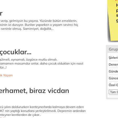
r
verip, gelmişsin bu yaşına. Yüzünde bütün emeklerin,
psinin izi duruyor. Bunları yaparken o yaşam sevinci hiç
seninle olmuş. Samimiyet, doğallık,..
Grup
çocuklar...
Şiirler
gülmeli, oynamalı, özgürce mutlu olmalı.
 tamamen masumdur onlar, daha çocuk oldukları için nasıl
Denem
ülür…!
.
Günde
ik Yaşam
Güncel
Özel G
erhamet, biraz vicdan
cü yılını doldururken konteynerlarda kalmaya devam eden
İ’ nin yaptığı konutlara yerleştirilmedi. Depremin ardından
konteyner kentlerden de çıkar..