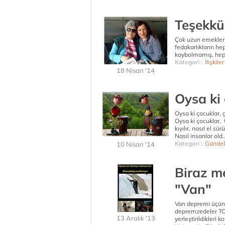
Teşekkü
Çok uzun emekler 
fedakarlıkların he
kaybolmamış, hep 
Kategori :
İlişkiler
18 Nisan '14
Oysa ki 
Oysa ki çocuklar, 
Oysa ki çocuklar,
kıyılır, nasıl el sür
Nasıl insanlar old.
Kategori :
Gündel
10 Nisan '14
Biraz m
"Van"
Van depremi üçün
depremzedeler TOK
13 Aralık '13
yerleştirildikleri 