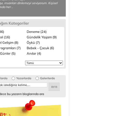
ı, insanları dinlemeyi seviyorum. Kişisel
da her ..
ığım Kategoriler
(36)
Deneme (24)
el (16)
Gündelik Yaşam (9)
el Gelişim (8)
Öykü (7)
rogramları (7)
Bebek - Çocuk (6)
Günler (5)
Anılar (4)
glarda
Yazarlarda
Galerilerde
ece bu yazarın bloglarında ara