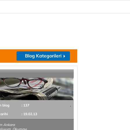
Blog Kategorileri
m blog
: 137
tarihi
: 19.02.13
im Ankara
luyum. Okumayı,