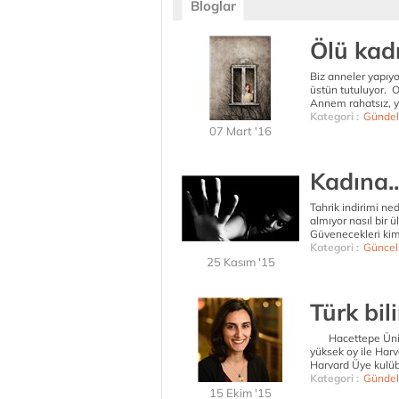
Bloglar
Ölü kadı
Biz anneler yapıy
üstün tutuluyor. O
Annem rahatsız, ya
Kategori :
Gündel
07 Mart '16
Kadına..
Tahrik indirimi ne
almıyor nasıl bir 
Güvenecekleri kims
Kategori :
Güncel
25 Kasım '15
Türk bil
Hacettepe Üniver
yüksek oy ile Harv
Harvard Üye kulübü
Kategori :
Gündel
15 Ekim '15