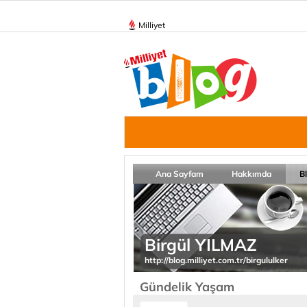
Milliyet
Ana Sayfam
Hakkımda
B
Birgül YILMAZ
http://blog.milliyet.com.tr/birgululker
Gündelik Yaşam