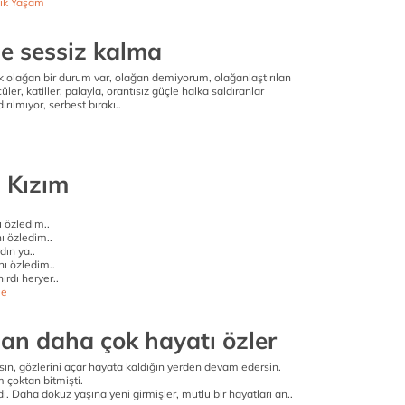
ik Yaşam
e sessiz kalma
k olağan bir durum var, olağan demiyorum, olağanlaştırılan
er, katiller, palayla, orantısız güçle halka saldıranlar
ırılmıyor, serbest bırakı..
 Kızım
 özledim..
ı özledim..
dın ya..
nı özledim..
ırdı heryer..
e
an daha çok hayatı özler
sın, gözlerini açar hayata kaldığın yerden devam edersin.
 çoktan bitmişti.
di. Daha dokuz yaşına yeni girmişler, mutlu bir hayatları an..