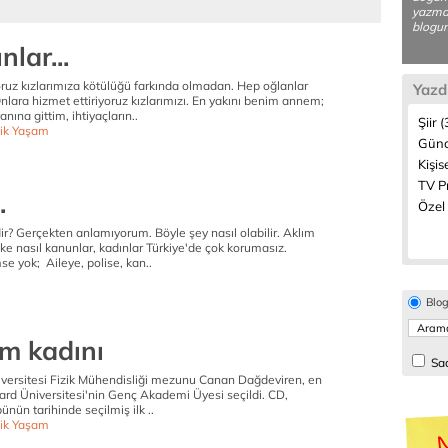
yazmay
blogum
nlar...
oruz kızlarımıza kötülüğü farkında olmadan. Hep oğlanlar
Yazd
nlara hizmet ettiriyoruz kızlarımızı. En yakını benim annem;
nına gittim, ihtiyaçların..
Şiir 
ik Yaşam
Günc
Kişis
TV P
.
Özel 
dir? Gerçekten anlamıyorum. Böyle şey nasıl olabilir. Aklım
ülke nasıl kanunlar, kadınlar Türkiye'de çok korumasız.
e yok; Aileye, polise, kan..
Blo
im kadını
Sad
sitesi Fizik Mühendisliği mezunu Canan Dağdeviren, en
ard Üniversitesi'nin Genç Akademi Üyesi seçildi. CD,
nün tarihinde seçilmiş ilk ..
ik Yaşam