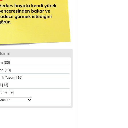
Herkes hayata kendi yürek
penceresinden bakar ve
sadece görmek istediğini
görür.
larım
im [30]
e [18]
lik Yaşam [16]
 [13]
ünler [9]