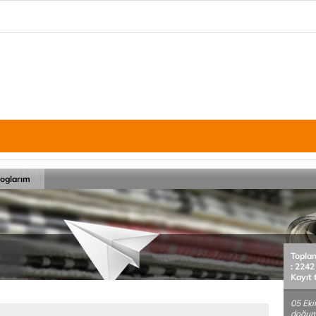
loglarım
Topla
: 2242
Kayıt 
05 Ek
doğum