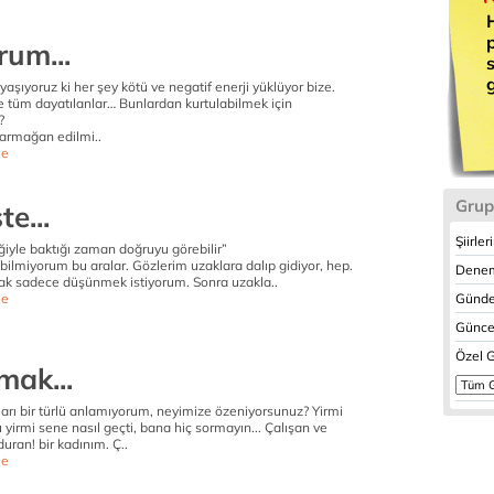
rum...
aşıyoruz ki her şey kötü ve negatif enerji yüklüyor bize.
 tüm dayatılanlar… Bunlardan kurtulabilmek için
?
armağan edilmi..
e
Grup
te...
Şiirler
ğiyle baktığı zaman doğruyu görebilir”
ilmiyorum bu aralar. Gözlerim uzaklara dalıp gidiyor, hep.
Denem
k sadece düşünmek istiyorum. Sonra uzakla..
e
Günde
Güncel
Özel G
mak...
arı bir türlü anlamıyorum, neyimize özeniyorsunuz? Yirmi
u yirmi sene nasıl geçti, bana hiç sormayın... Çalışan ve
duran! bir kadınım. Ç..
e