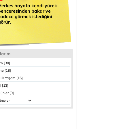
Herkes hayata kendi yürek
penceresinden bakar ve
sadece görmek istediğini
görür.
larım
im [30]
e [18]
lik Yaşam [16]
 [13]
ünler [9]