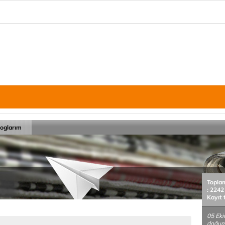
loglarım
Topla
: 2242
Kayıt 
05 Ek
doğum