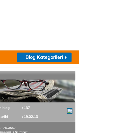
Blog Kategorileri
m blog
: 137
tarihi
: 19.02.13
im Ankara
luyum. Okumayı,