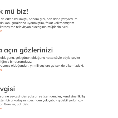
 mü biz!
de erken kalkmıştı, babam gibi, ben daha yatıyordum.
in konuşmalarına uyanmıştım, fakat kalkmamıştım
kardeşime televizyon alacağının müjdesini veri..
e
 açın gözlerinizi
p olduğunu, çok günah olduğunu hatta şöyle böyle şeyler
diğimiz bir durumdayız.
yapımız olduğundan, yirmili yaşlara gelsek de ülkemizdeki..
e
vgisi
a anne sevgisinden yoksun yetişen gençler, kendisine ilk ilgi
sten bir arkadaşının peşinden çok çabuk gidebiliyorlar, çok
ar. Gençler, çok defa..
e