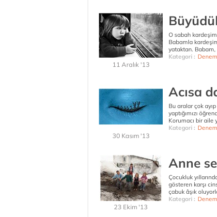
Büyüdük
O sabah kardeşim 
Babamla kardeşim
yataktan. Babam, 
Kategori :
Denem
11 Aralık '13
Acısa da
Bu aralar çok ayı
yaptığımızı öğren
Korumacı bir aile 
Kategori :
Denem
30 Kasım '13
Anne se
Çocukluk yıllarınd
gösteren karşı cin
çabuk âşık oluyorl
Kategori :
Denem
23 Ekim '13