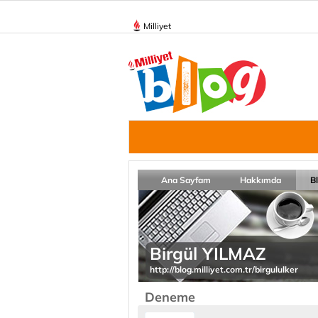
Milliyet
Ana Sayfam
Hakkımda
B
Birgül YILMAZ
http://blog.milliyet.com.tr/birgululker
Deneme