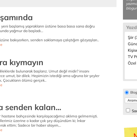
yazmay
blogum
kşamında
yeni başlamış yaprakların üstüne basa basa sana doğru
Yazd
nunda yağmur da başladı…
Şiir 
üzüne bakıyorken, senden saklamaya çalıştığım gözyaşları..
Günc
e
Kişis
TV P
ra kıymayın
Özel 
dileklerde bulunarak başlarız. Umut değil midir? insanı
ce umut, bir dilek. Hepimizin istediği ama uğruna bir şeyler
k. Çocukların ölümü gerçek..
e
Blo
 senden kalan...
Sad
bir hastane bahçesinde karşılaşacağımız aklıma gelmemişti.
llerimiz üzerine o kadar çok şey düşündüm ki; İnkar
ak ettim; Sadece bir haber alayım,..
e