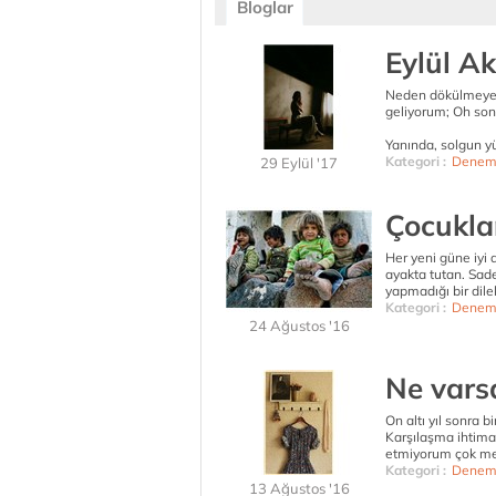
Bloglar
Eylül A
Neden dökülmeye 
geliyorum; Oh so
Yanında, solgun y
Kategori :
Denem
29 Eylül '17
Çocukla
Her yeni güne iyi 
ayakta tutan. Sade
yapmadığı bir dile
Kategori :
Denem
24 Ağustos '16
Ne varsa
On altı yıl sonra 
Karşılaşma ihtima
etmiyorum çok mer
Kategori :
Denem
13 Ağustos '16