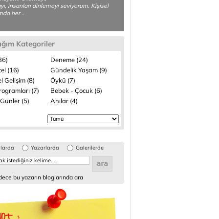
ı, insanları dinlemeyi seviyorum. Kişisel
da her ..
ığım Kategoriler
(36)
Deneme (24)
el (16)
Gündelik Yaşam (9)
el Gelişim (8)
Öykü (7)
rogramları (7)
Bebek - Çocuk (6)
Günler (5)
Anılar (4)
glarda
Yazarlarda
Galerilerde
ece bu yazarın bloglarında ara