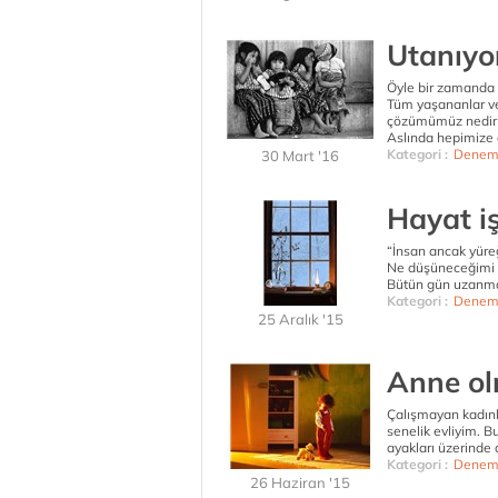
Utanıyo
Öyle bir zamanda y
Tüm yaşananlar ve
çözümümüz nedir
Aslında hepimize 
Kategori :
Denem
30 Mart '16
Hayat iş
“İnsan ancak yüre
Ne düşüneceğimi b
Bütün gün uzanma
Kategori :
Denem
25 Aralık '15
Anne ol
Çalışmayan kadınl
senelik evliyim. B
ayakları üzerinde 
Kategori :
Denem
26 Haziran '15