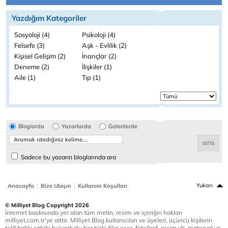
Yazdığım Kategoriler
Sosyoloji (4)
Psikoloji (4)
Felsefe (3)
Aşk - Evlilik (2)
Kişisel Gelişim (2)
İnançlar (2)
Deneme (2)
İlişkiler (1)
Aile (1)
Tıp (1)
Bloglarda
Yazarlarda
Galerilerde
Sadece bu yazarın bloglarında ara
|
|
Yukarı
Anasayfa
Bize Ulaşın
Kullanım Koşulları
© Milliyet Blog Copyright 2026
İnternet baskısında yer alan tüm metin, resim ve içeriğin hakları
milliyet.com.tr'ye aittir. Milliyet Blog kullanıcıları ve üyeleri, üçüncü kişilerin
telif hakkı sahibi bulunduğu her türlü fikri eser, fotoğraf, resim vb. materyal ve