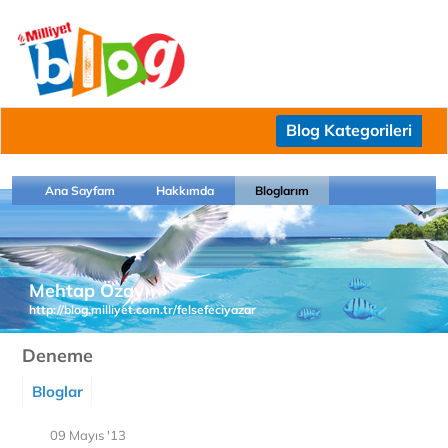
Blog Kategorileri
Ana Sayfam
Hakkımda
Bloglarım
Mehtap Özay
http://blog.milliyet.com.tr/felsefeciyazar
Deneme
Bloglar
09 Mayıs '13