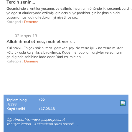
Tercih senin...
Geçmişinde sıkıntılar yaşamış ve ezilmiş insanların önünde iki seçenek vardır,
ya egoist olurlar yada ezilmişliğin acısını yaşadıkları için başkasının da
yaşamaması adına fedakar, iyi niyetli ve so..
Kategori :
Deneme
02 Mayıs '13
Allah ihmal etmez, mühlet verir...
Kul hakkı…En çok sakınılması gereken şey. Ne zerre iyilik ne zerre miktar
kötülük asla karşılıksız bırakılmaz. Kader her yapılanı arşivler ve zamanı
geldiğinde sahibine iade eder. Yani zalimle en i..
Kategori :
Deneme
Toplam blog
: 22
: 8398
Kayıt tarihi
: 17.03.13
Öğretmen, Yazmaya çalışan,yazarak
konuşanlardan...'Kelimelerin gücü adına!' ..