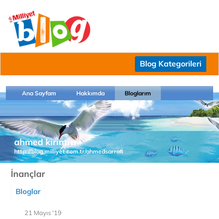
Blog Kategorileri
Ana Sayfam
Hakkımda
Bloglarım
ahmed kırıntıcı
http://blog.milliyet.com.tr/ahmedsarrafi
İnançlar
Bloglar
21 Mayıs '19