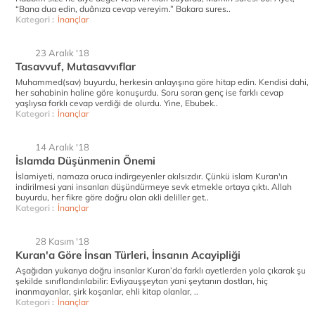
“Bana dua edin, duânıza cevap vereyim.” Bakara sures..
Kategori :
İnançlar
23 Aralık '18
Tasavvuf, Mutasavvıflar
Muhammed(sav) buyurdu, herkesin anlayışına göre hitap edin. Kendisi dahi,
her sahabinin haline göre konuşurdu. Soru soran genç ise farklı cevap
yaşlıysa farklı cevap verdiği de olurdu. Yine, Ebubek..
Kategori :
İnançlar
14 Aralık '18
İslamda Düşünmenin Önemi
İslamiyeti, namaza oruca indirgeyenler akılsızdır. Çünkü islam Kuran'ın
indirilmesi yani insanları düşündürmeye sevk etmekle ortaya çıktı. Allah
buyurdu, her fikre göre doğru olan akli deliller get..
Kategori :
İnançlar
28 Kasım '18
Kuran'a Göre İnsan Türleri, İnsanın Acayipliği
Aşağıdan yukarıya doğru insanlar Kuran’da farklı ayetlerden yola çıkarak şu
şekilde sınıflandırılabilir: Evliyauşşeytan yani şeytanın dostları, hiç
inanmayanlar, şirk koşanlar, ehli kitap olanlar, ..
Kategori :
İnançlar