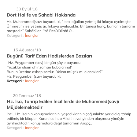
30 Eylül '18
Dört Halife ve Sahabi Hakkında
Hz. Muhammed(sav) buyurdu ki, “İsrailoğulları yetmiş iki fırkaya ayrılmıştır.
Ümmetim ise yetmiş üç fırkaya ayrılacaktır. Bir tanesi hariç, bunların tamamı
ateştedir.” Sahâbîler, “Yâ Resûlüllah! O ..
Kategori :
İnançlar
15 Ağustos '18
Bugünü Tarif Eden Hadislerden Bazıları
-Hz. Peygamber (sav) bir gün şöyle buyurdu:
“Yazıklar olsun ahir zaman babalarına!”
Bunun üzerine ashap sordu: “Yoksa müşrik mi olacaklar?”
Hz. Peygamber (sav) buyurdu ki:
Kategori :
İnançlar
20 Temmuz '18
Hz. İsa, Tahrip Edilen İncil'lerde de Muhammed(sav)i
Müjdelemektedir
İncil, Hz. İsa’nın konuşmalarının, yaşadıklarının çoğunlukta yer aldığı tahrip
edilmiş bir kitaptır. Kuran ise hep Allah’In vahyinden oluşması yönüyle
ayrılmaktadır, konuşmalara değil tamamen Arapç..
Kategori :
İnançlar