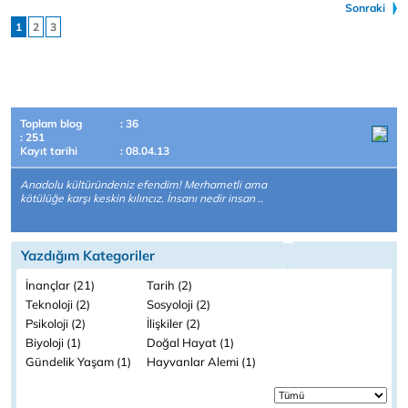
Sonraki
1
2
3
Toplam blog
: 36
: 251
Kayıt tarihi
: 08.04.13
Anadolu kültüründeniz efendim! Merhametli ama
kötülüğe karşı keskin kılıncız. İnsanı nedir insan ..
Yazdığım Kategoriler
İnançlar (21)
Tarih (2)
Teknoloji (2)
Sosyoloji (2)
Psikoloji (2)
İlişkiler (2)
Biyoloji (1)
Doğal Hayat (1)
Gündelik Yaşam (1)
Hayvanlar Alemi (1)