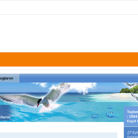
loglarım
Topla
: 1964
zilarim
Kayıt 
27 Eyl
İstan