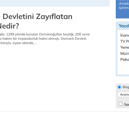
Anadol
İşletme
 Devletini Zayıflatan
edir?
Yazd
gibi, 1299 yılında kurulan Osmanoğulları beyliği, 200 sene
İnanç
ya hakim bir imparatorluk halini almıştı. Osmanlı Devleti,
TV P
larıyla, siyasi alanda, ..
Yeme
Müzi
Psiko
Blo
Sad