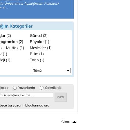
u Üniversitesi Açıköğretim Fakültesi
 4. ..
ığım Kategoriler
lar (2)
Güncel (2)
rogramları (2)
Rüyalar (1)
k - Mutfak (1)
Meslekler (1)
k (1)
Bilim (1)
loji (1)
Tarih (1)
glarda
Yazarlarda
Galerilerde
ece bu yazarın bloglarında ara
Yukarı