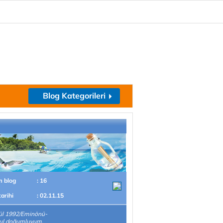
Blog Kategorileri
m blog
: 16
tarihi
: 02.11.15
ül 1992/Eminönü-
bul doğumluyum.