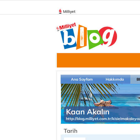
Milliyet
Ana Sayfam
Hakkımda
B
Kaan Akalın
http://blog.milliyet.com.tr/kisielmakaleya
Tarih