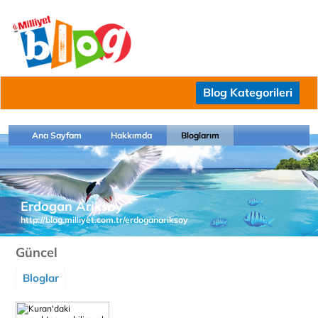
Blog Kategorileri
Ana Sayfam
Hakkımda
Bloglarım
Erdogan Ariksoy
http://blog.milliyet.com.tr/erdoganariksoy
Güncel
Bloglar