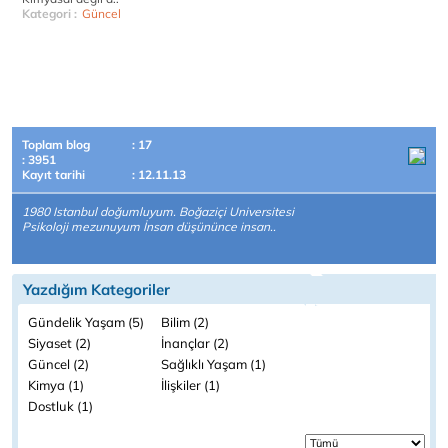
Kategori :
Güncel
Toplam blog
: 17
: 3951
Kayıt tarihi
: 12.11.13
1980 Istanbul doğumluyum. Boğaziçi Universitesi
Psikoloji mezunuyum İnsan düşününce insan..
Yazdığım Kategoriler
Gündelik Yaşam (5)
Bilim (2)
Siyaset (2)
İnançlar (2)
Güncel (2)
Sağlıklı Yaşam (1)
Kimya (1)
İlişkiler (1)
Dostluk (1)