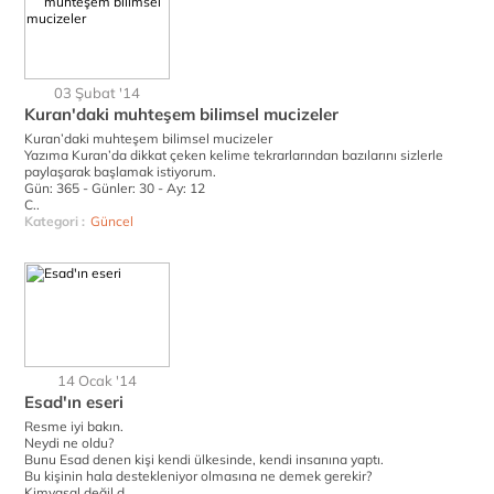
03 Şubat '14
Kuran'daki muhteşem bilimsel mucizeler
Kuran’daki muhteşem bilimsel mucizeler
Yazıma Kuran’da dikkat çeken kelime tekrarlarından bazılarını sizlerle
paylaşarak başlamak istiyorum.
Gün: 365 - Günler: 30 - Ay: 12
C..
Kategori :
Güncel
14 Ocak '14
Esad'ın eseri
Resme iyi bakın.
Neydi ne oldu?
Bunu Esad denen kişi kendi ülkesinde, kendi insanına yaptı.
Bu kişinin hala destekleniyor olmasına ne demek gerekir?
Kimyasal değil d..