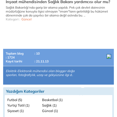
İnşaat mühendisinden Sağlık Bakanı yardımcısı olur mu?
Sağlık Bakanlığı'nda garip bir atama yapıldı. Pek çok devlet dairesinin
müdürlüğüne konuyla ilgisi olmayan "imam"ların getirildiği bu hükümet
döneminde çok da şaşırtıcı bir atama değil aslında bu. ..
Kategori :
Güncel
Toplam blog
: 10
: 1724
Kayıt tarihi
: 21.11.13
Elektrik-Elektronik mühendisi olan blogger doğa
sporları, fotoğrafçılık, uzay ve gökyüzüne ilgi d..
Yazdığım Kategoriler
Futbol (5)
Basketbol (1)
Yurtiçi Tatil (1)
Sağlık (1)
Siyaset (1)
Güncel (1)