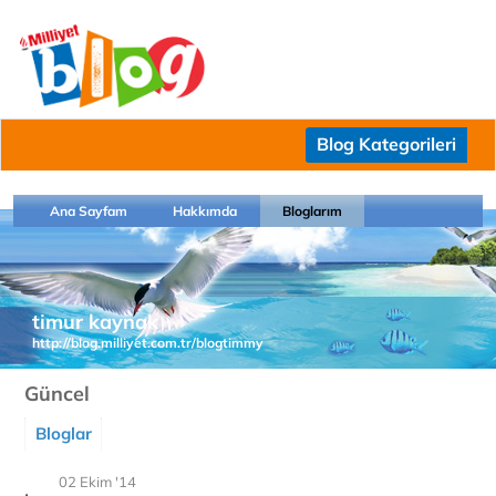
Blog Kategorileri
Ana Sayfam
Hakkımda
Bloglarım
timur kaynak
http://blog.milliyet.com.tr/blogtimmy
Güncel
Bloglar
02 Ekim '14