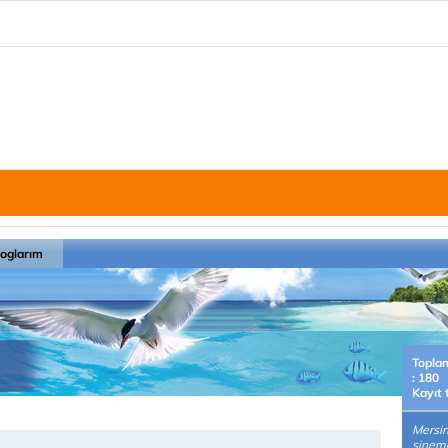
loglarım
Topla
: 180
Kayıt 
Mersi
sinema