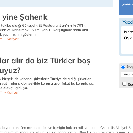
yazmay
ş yine Şahenk
Yazd
n takibe aldığı Günaydın Et Restaurantları'nın % 70'lik
henk ve Mansimov 350 milyon TL karşılığında satın aldı.
İş Ya
 yatırımcının gözlerin..
ÖSYS
mı - Kariyer
ar alır da biz Türkler boş
Blo
uyuz?
k bir şekilde yabancı şirketlerin Türkiye'de aldığı şirketler,
ı yatırımlar sık bir şekilde konuşuluyor fakat bu konuda da,
Sad
a olduğu gibi, ya..
mı - Kariyer
a yer alan tüm metin, resim ve içeriğin hakları milliyet.com.tr'ye aittir. Milliyet Blog
af, resim vb. materyal ve ürünleri kullanamazlar. Blog kullanıcı ve yazarlarının, üçün