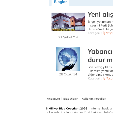
Bloglar
Yeni alı
Birçok yatırımcını
hissesini Ferit Şa
Uzun süredir birçok
Kategori :
İş Yaşa
21 Şubat '14
Yabancıl
durur m
Son birkaç yıldır sı
ülkemize yaptıklar
28 Ocak '14
diğer birçok konud
Kategori :
İş Yaşa
|
|
Anasayfa
Bize Ulaşın
Kullanım Koşulları
İnternet baskısınd
© Milliyet Blog Copyright 2026
hakkı sahibi bulunduğu her türlü fikri eser, fotoğr