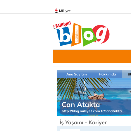
Milliyet
Ana Sayfam
Hakkımda
B
Can Atakta
http://blog.milliyet.com.tr/canatakta
İş Yaşamı - Kariyer