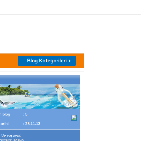
Blog Kategorileri
m blog
: 5
tarihi
: 25.11.13
n'de yaşayan
sever, sosyal,