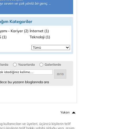
ı seven ve çok yönlü bir genç. ..
ığım Kategoriler
şamı - Kariyer (2)
İnternet (1)
 (1)
Teknoloji (1)
glarda
Yazarlarda
Galerilerde
ece bu yazarın bloglarında ara
Yukarı
 kullanıcıları ve üyeleri, üçüncü kişilerin telif
cü kişilerin telif hakkı sahibi olduğu yazı, resim