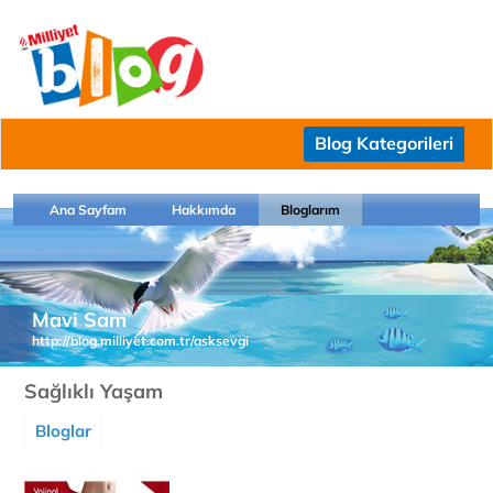
Blog Kategorileri
Ana Sayfam
Hakkımda
Bloglarım
Mavi Sam
http://blog.milliyet.com.tr/asksevgi
Sağlıklı Yaşam
Bloglar