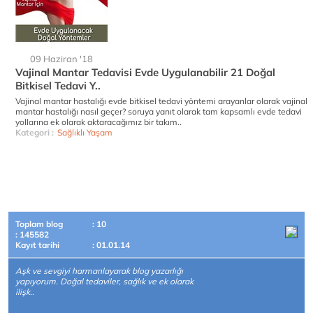
09 Haziran '18
Vajinal Mantar Tedavisi Evde Uygulanabilir 21 Doğal
Bitkisel Tedavi Y..
Vajinal mantar hastalığı evde bitkisel tedavi yöntemi arayanlar olarak vajinal
mantar hastalığı nasıl geçer? soruya yanıt olarak tam kapsamlı evde tedavi
yollarına ek olarak aktaracağımız bir takım..
Kategori :
Sağlıklı Yaşam
Toplam blog
: 10
: 145582
Kayıt tarihi
: 01.01.14
Aşk ve sevgiyi harmanlayarak blog yazarlığı
yapıyorum. Doğal tedaviler, sağlık ve ek olarak
ilişk..