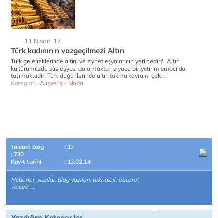
11 Nisan '17
Türk kadınının vazgeçilmezi Altın
Türk geleneklerinde altın ve ziynet eşyalarının yeri nedir? Altın
kültürümüzde süs eşyası da olmaktan ziyade bir yatırım amacı da
taşımaktadır. Türk düğünlerinde altın takma kavramı çok ..
Kategori :
Alışveriş - Moda
Toplam blog
: 13
: 780
Kayıt tarihi
: 13.02.14
Haberler, yazılar, blog yazıları, teknoloji, eticaret
ve seo. ..
Yazdığım Kategoriler