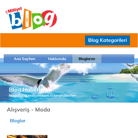
Blog Kategorileri
Ana Sayfam
Hakkımda
Bloglarım
Blog Haberlerim
http://blog.milliyet.com.tr/anahaberler
Alışveriş - Moda
Bloglar