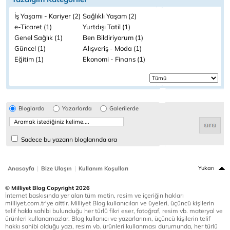
İş Yaşamı - Kariyer (2)
Sağlıklı Yaşam (2)
e-Ticaret (1)
Yurtdışı Tatil (1)
Genel Sağlık (1)
Ben Bildiriyorum (1)
Güncel (1)
Alışveriş - Moda (1)
Eğitim (1)
Ekonomi - Finans (1)
Bloglarda
Yazarlarda
Galerilerde
Sadece bu yazarın bloglarında ara
|
|
Yukarı
Anasayfa
Bize Ulaşın
Kullanım Koşulları
© Milliyet Blog Copyright 2026
İnternet baskısında yer alan tüm metin, resim ve içeriğin hakları
milliyet.com.tr'ye aittir. Milliyet Blog kullanıcıları ve üyeleri, üçüncü kişilerin
telif hakkı sahibi bulunduğu her türlü fikri eser, fotoğraf, resim vb. materyal ve
ürünleri kullanamazlar. Blog kullanıcı ve yazarlarının, üçüncü kişilerin telif
hakkı sahibi olduğu yazı, resim vb. ürünleri kullanması durumunda, her türlü