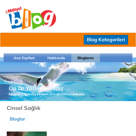
Blog Kategorileri
Ana Sayfam
Hakkımda
Bloglarım
Op Dr Yasemin Yildiz
http://blog.milliyet.com.tr/vajinismusankara
Cinsel Sağlık
Bloglar