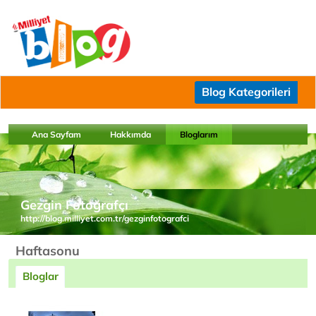
Blog Kategorileri
Ana Sayfam
Hakkımda
Bloglarım
Gezgin Fotoğrafçı
http://blog.milliyet.com.tr/gezginfotografci
Haftasonu
Bloglar