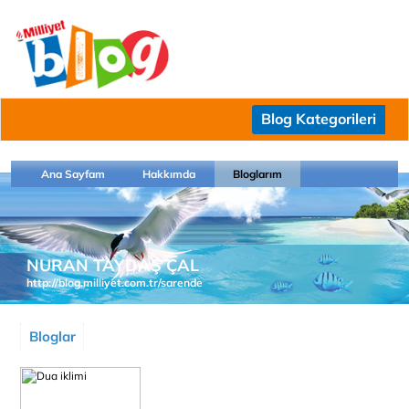
Blog Kategorileri
Ana Sayfam
Hakkımda
Bloglarım
NURAN TAYDAŞ ÇAL
http://blog.milliyet.com.tr/sarende
Bloglar