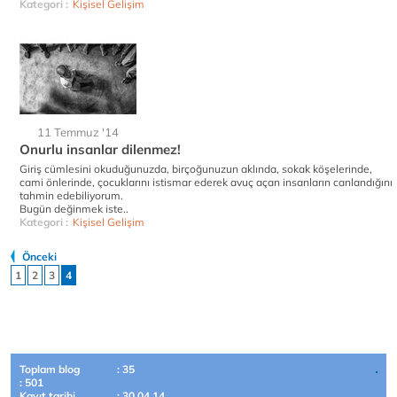
Kategori :
Kişisel Gelişim
11 Temmuz '14
Onurlu insanlar dilenmez!
Giriş cümlesini okuduğunuzda, birçoğunuzun aklında, sokak köşelerinde,
cami önlerinde, çocuklarını istismar ederek avuç açan insanların canlandığını
tahmin edebiliyorum.
Bugün değinmek iste..
Kategori :
Kişisel Gelişim
Önceki
1
2
3
4
Toplam blog
: 35
: 501
Kayıt tarihi
: 30.04.14