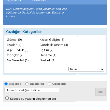
1976 Denizli doğumlu olan yazar; ilk-orta-lise
eğitimlerini Denizli'de tamamladı. Eskişehir
Anado..
Yazdığım Kategoriler
Güncel (9)
Kişisel Gelişim (5)
İlişkiler (4)
Gündelik Yaşam (4)
Aşk - Evlilik (3)
Eğitim (2)
İnançlar (2)
Deneme (1)
Ne Nerede? (1)
Dostluk (1)
Bloglarda
Yazarlarda
Galerilerde
Sadece bu yazarın bloglarında ara