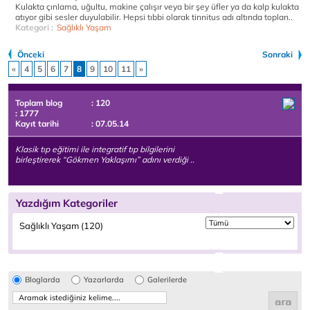
Kulakta çınlama, uğultu, makine çalışır veya bir şey üfler ya da kalp kulakta
atıyor gibi sesler duyulabilir. Hepsi tıbbi olarak tinnitus adı altında toplan..
Kategori :
Sağlıklı Yaşam
Önceki
Sonraki
«
4
5
6
7
8
9
10
11
»
Toplam blog
: 120
: 1777
Kayıt tarihi
: 07.05.14
Klasik tıp eğitimi ile integratif tıp bilgilerini
birleştirerek “Gökmen Yaklaşımı” adını verdiği ..
Yazdığım Kategoriler
Sağlıklı Yaşam (120)
Bloglarda
Yazarlarda
Galerilerde