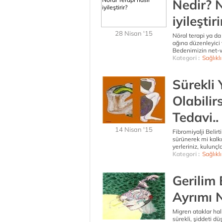
Nedir? N
iyileştiri
28 Nisan '15
Nöral terapi ya da
ağına düzenleyici 
Bedenimizin net-wo
Kategori :
Sağlıkl
Sürekli 
Olabilir
Tedavi..
14 Nisan '15
Fibromiyalji Belirt
sürünerek mi kalk
yerleriniz, kulunçla
Kategori :
Sağlıkl
Gerilim 
Ayrımı N
Migren ataklar hal
sürekli, şiddeti dü