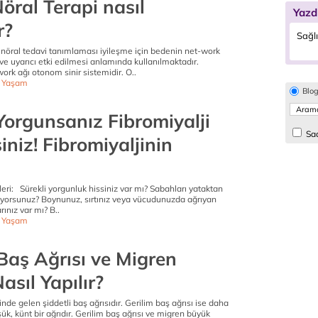
öral Terapi nasıl
Yazd
r?
Sağl
 nöral tedavi tanımlaması iyileşme için bedenin net-work
ve uyarıcı etki edilmesi anlamında kullanılmaktadır.
rk ağı otonom sinir sistemidir. O..
ı Yaşam
Blo
Yorgunsanız Fibromiyalji
Sad
siniz! Fibromiyaljinin
ileri: Sürekli yorgunluk hissiniz var mı? Sabahları yataktan
ıyorsunuz? Boynunuz, sırtınız veya vücudunuzda ağrıyan
rınız var mı? B..
ı Yaşam
Baş Ağrısı ve Migren
asıl Yapılır?
inde gelen şiddetli baş ağrısıdır. Gerilim baş ağrısı ise daha
şük, künt bir ağrıdır. Gerilim baş ağrısı ve migren büyük