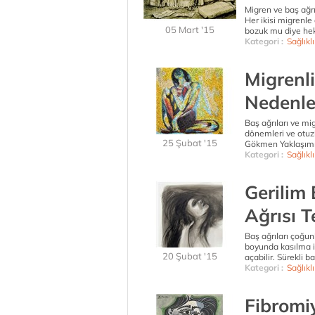
Migren ve baş ağrı
Her ikisi migrenle 
05 Mart '15
bozuk mu diye hek
Kategori :
Sağlıkl
Migrenli
Nedenle
Baş ağrıları ve mi
dönemleri ve otuzl
25 Şubat '15
Gökmen Yaklaşımı’
Kategori :
Sağlıkl
Gerilim 
Ağrısı 
Baş ağrıları çoğunlu
boyunda kasılma il
20 Şubat '15
açabilir. Sürekli b
Kategori :
Sağlıkl
Fibromiy