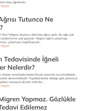
ülen baş ağrılarıdır..
ı Yaşam
Ağrısı Tutunca Ne
?
l Olur? Migren deyince akla baş ağrısı gelir. Bu ağrı çok
ı sürdürmeniz çok güçleşir. Migren ağrısı çalışmayı,
meyi, çalışmayı engelleyecek..
ı Yaşam
 Tedavisinde İğneli
er Nelerdir?
e ilaçtan ameliyata kadar birçok seçenek sunulmaktadır.
bunları denemektedir. Faydalananlar olduğu gibi çaresizce
yoktur inanışına devam edenler ..
ı Yaşam
 Migren Yapmaz. Gözlükle
Tedavi Edilemez