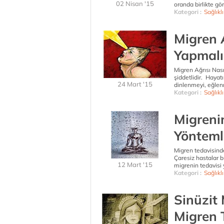
02 Nisan '15
oranda birlikte gör
Kategori :
Sağlıkl
Migren 
Yapmalı
Migren Ağrısı Nası
şiddetlidir. Hayat
24 Mart '15
dinlenmeyi, eğlen
Kategori :
Sağlıkl
Migrenin
Yönteml
Migren tedavisind
Çaresiz hastalar 
12 Mart '15
migrenin tedavisi 
Kategori :
Sağlıkl
Sinüzit
Migren 