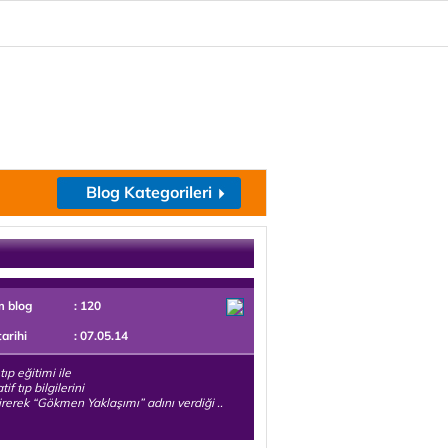
Blog Kategorileri
m blog
: 120
tarihi
: 07.05.14
tıp eğitimi ile
tif tıp bilgilerini
tirerek “Gökmen Yaklaşımı” adını verdiği ..