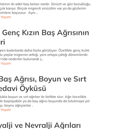
larının iki adet baş belası vardır. Sinüzit ve göz bozukluğu.
çok karışır. Birçok migrenli sinüzitim var ya da gözlerim
imlere başvurur. Aynı ..
ı Yaşam
 Genç Kızın Baş Ağrısının
ri
gren kadınlarda daha fazla görülüyor. Özellikle genç kızlık
u yaşlar migrenin arttığı, yeni ortaya çıktığı dönemlerdir.
nda nedenler bulunarak ç..
ı Yaşam
Baş Ağrısı, Boyun ve Sırt
Tedavi Öyküsü
kla boyun ve sırt ağrıları ile birlikte olur. Ağrı öncelikle
e başlayabilir ya da baş ağrısı boyunda da tutulmaya yol
aşı, boynu ağrıyanlar ..
ı Yaşam
alji ve Nevralji Ağrıları