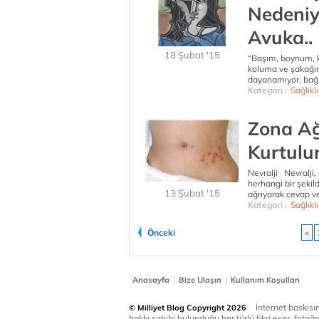
Nedeniy
Avuka..
18 Şubat '15
“Başım, boynum, 
koluma ve şakağıma
dayanamıyor, bağı
Kategori :
Sağlıkl
Zona Ağ
Kurtulu
Nevralji Nevralji, s
herhangi bir şeki
13 Şubat '15
ağrıyarak cevap ve
Kategori :
Sağlıkl
Önceki
«
|
|
Anasayfa
Bize Ulaşın
Kullanım Koşulları
İnternet baskısınd
© Milliyet Blog Copyright 2026
hakkı sahibi bulunduğu her türlü fikri eser, fotoğr