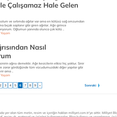
le Çalışamaz Hale Gelen
kolum ve sırtımda ağılar var ama en kötüsü sağ omzumdan
 bıçak saplanır gibi giren ağrılar. Ağrı girince
rıyorum. Oğlumun yanında olunca çok kötü ..
ı Yaşam
rısından Nasıl
rum
inirin ağrısı demektir. Ağrı kesicilerin etkisi hiç yoktur. Sinir
lde zarar gördüğünde tüm vücudumuzdaki diğer yapılar gibi
rir ama ..
ı Yaşam
2
3
4
5
6
7
8
9
»
Sonraki
a yer alan tüm metin, resim ve içeriğin hakları milliyet.com.tr'ye aittir. Milliyet Blog
af, resim vb. materyal ve ürünleri kullanamazlar. Blog kullanıcı ve yazarlarının, üçün