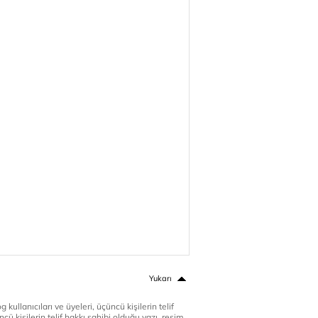
Yukarı
 kullanıcıları ve üyeleri, üçüncü kişilerin telif
cü kişilerin telif hakkı sahibi olduğu yazı, resim