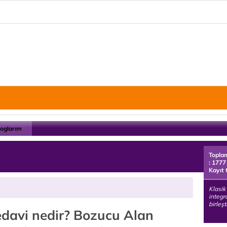
loglarım
Topla
: 1777
Kayıt 
Klasik 
integra
birleş
edavi nedir? Bozucu Alan