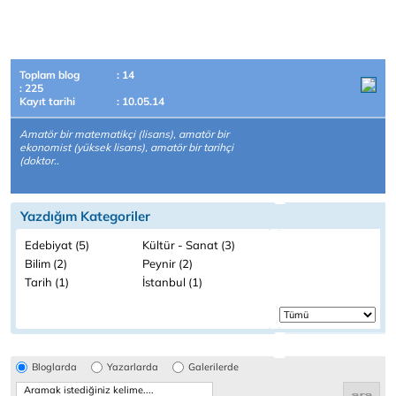
Toplam blog
: 14
: 225
Kayıt tarihi
: 10.05.14
Amatör bir matematikçi (lisans), amatör bir
ekonomist (yüksek lisans), amatör bir tarihçi
(doktor..
Yazdığım Kategoriler
Edebiyat (5)
Kültür - Sanat (3)
Bilim (2)
Peynir (2)
Tarih (1)
İstanbul (1)
Bloglarda
Yazarlarda
Galerilerde