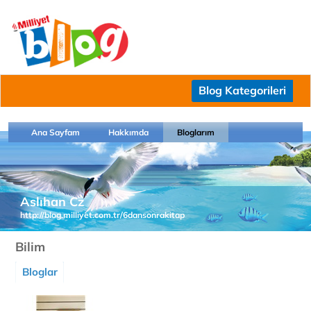
Blog Kategorileri
Ana Sayfam
Hakkımda
Bloglarım
Aslıhan Cz
http://blog.milliyet.com.tr/6dansonrakitap
Bilim
Bloglar