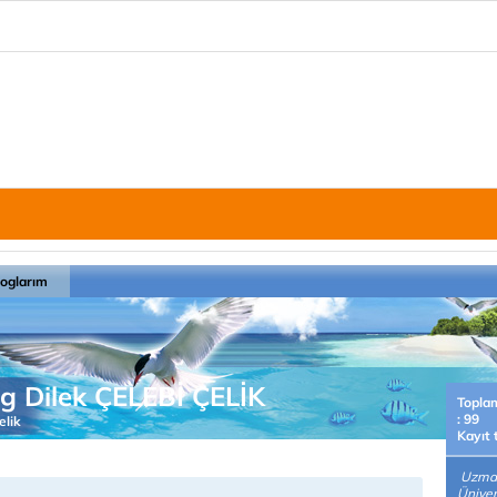
loglarım
og Dilek ÇELEBİ ÇELİK
Topla
: 99
elik
Kayıt 
Uzman
Ünivers