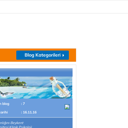
Blog Kategorileri
m blog
: 7
tarihi
: 16.11.16
lığını Beykent
itesi Klinik Psikoloji