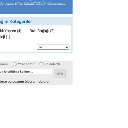
da yapan Dilek ÇELEBİ ÇELİK, eğitimlerin..
ığım Kategoriler
klı Yaşam (4)
Ruh Sağlığı (2)
loji (1)
glarda
Yazarlarda
Galerilerde
ece bu yazarın bloglarında ara