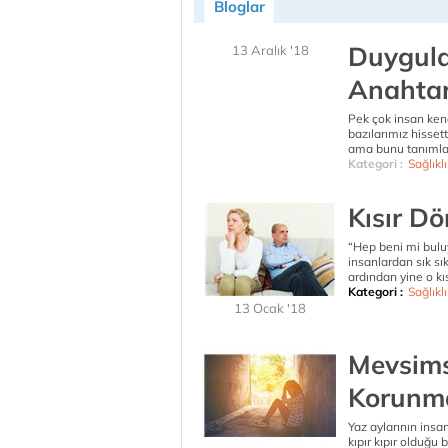
Bloglar
Duygula
13 Aralık '18
Anahtar
Pek çok insan kend
bazılarımız hissett
ama bunu tanımlay
Kategori :
Sağlıkl
Kısır Dö
“Hep beni mi bulu
insanlardan sık sık
ardından yine o kı
Kategori :
Sağlıkl
13 Ocak '18
Mevsim
Korunma
Yaz aylarının insa
kıpır kıpır olduğu