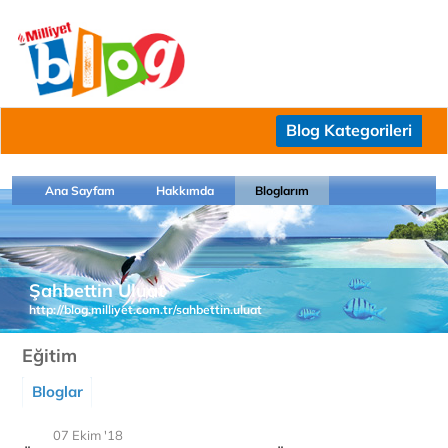
Blog Kategorileri
Ana Sayfam
Hakkımda
Bloglarım
Şahbettin Uluat
http://blog.milliyet.com.tr/sahbettin.uluat
Eğitim
Bloglar
07 Ekim '18