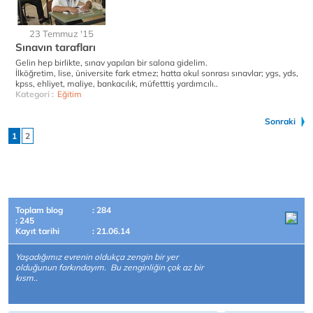
23 Temmuz '15
Sınavın tarafları
Gelin hep birlikte, sınav yapılan bir salona gidelim.
İlköğretim, lise, üniversite fark etmez; hatta okul sonrası sınavlar; ygs, yds,
kpss, ehliyet, maliye, bankacılık, müfetttiş yardımcılı..
Kategori :
Eğitim
Sonraki
1
2
Toplam blog
: 284
: 245
Kayıt tarihi
: 21.06.14
Yaşadığımız evrenin oldukça zengin bir yer
olduğunun farkındayım. Bu zenginliğin çok az bir
kısm..