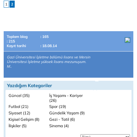
1
2
Toplam blog
: 165
: 215
Kayıt tarihi
: 18.08.14
Gazi Üniversitesi İşletme bölümü lisans ve Mersin
Üniversitesi İşletme yüksek lisans mezunuyum.
M..
Yazdığım Kategoriler
Güncel (35)
İş Yaşamı - Kariyer
(26)
Futbol (21)
Spor (19)
Siyaset (12)
Gündelik Yaşam (9)
Kişisel Gelişim (8)
Gezi - Tatil (6)
İlişkiler (5)
Sinema (4)