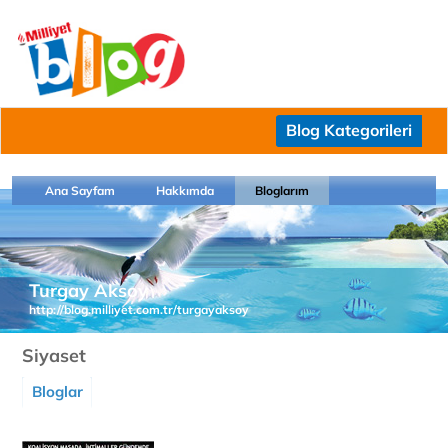
Blog Kategorileri
Ana Sayfam
Hakkımda
Bloglarım
Turgay Aksoy
http://blog.milliyet.com.tr/turgayaksoy
Siyaset
Bloglar