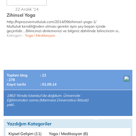
22 Aralık '14
Zihinsel Yoga
http://hipnozvemutluluk.com/2014/09/zihinsel-yoga-1/
Mutluluk kendiliğinden olması gerekir aynı şey başarı içinde
geçerlidir....Bilincinizi dinlemenizi ve bilginiz dahilinde bilincinizin si..
Kategori :
Yoga / Meditasyon
Toplam blog
: 22
: 278
Kayıt tarihi
: 01.09.14
1963 Yılında İstanbul'da doğdum. Üniversite
Eğitimimden sonra (Marmara Üniversitesi İktisat)
yakl..
Yazdığım Kategoriler
Kişisel Gelişim (11)
Yoga / Meditasyon (6)