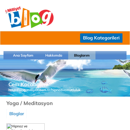
Blog Kategorileri
Ana Sayfam
Hakkımda
Bloglarım
Cem Kocabali
http://blog.milliyet.com.tr/hipnozvemutluluk
Yoga / Meditasyon
Bloglar