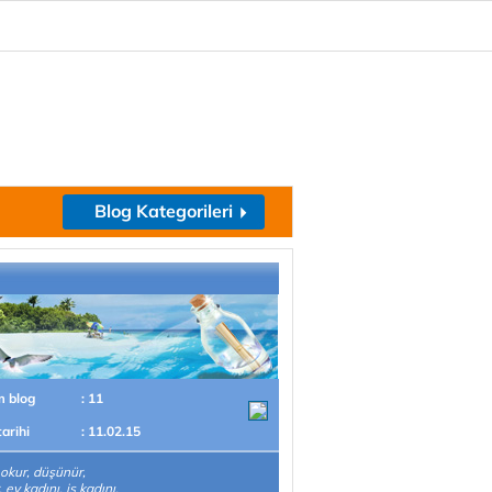
Blog Kategorileri
m blog
: 11
tarihi
: 11.02.15
 okur, düşünür,
r, ev kadını, iş kadını,