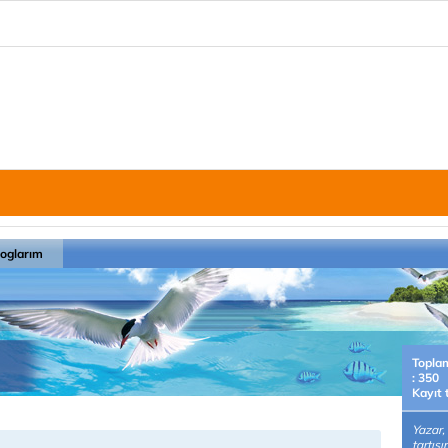
loglarım
Topla
: 350
Kayıt 
Yazar,
tartışı