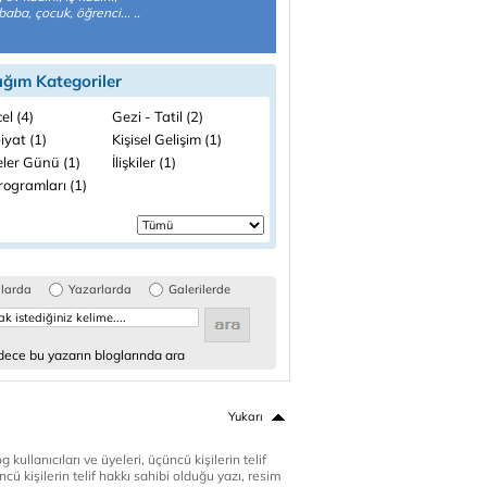
baba, çocuk, öğrenci... ..
ığım Kategoriler
el (4)
Gezi - Tatil (2)
iyat (1)
Kişisel Gelişim (1)
ler Günü (1)
İlişkiler (1)
rogramları (1)
glarda
Yazarlarda
Galerilerde
ece bu yazarın bloglarında ara
Yukarı
 kullanıcıları ve üyeleri, üçüncü kişilerin telif
cü kişilerin telif hakkı sahibi olduğu yazı, resim