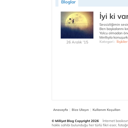
Bloglar
İyi ki va
Sessizliğimin ses
Ben başkalarını k
Yolcu olmadan önc
Mırıltıyla konuşur
Kategori :
İlişkiler
26 Aralık '15
|
|
Anasayfa
Bize Ulaşın
Kullanım Koşulları
İnternet baskısınd
© Milliyet Blog Copyright 2026
hakkı sahibi bulunduğu her türlü fikri eser, fotoğr