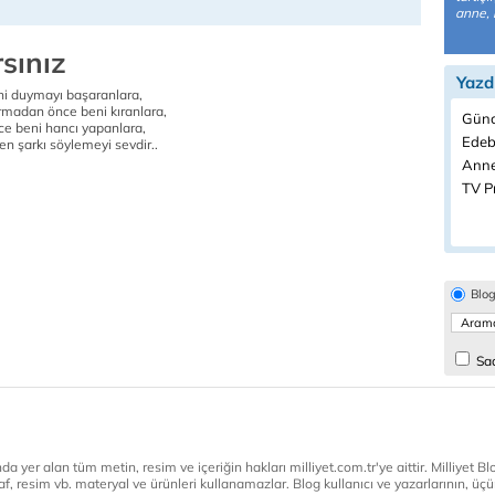
anne, 
rsınız
Yazd
ini duymayı başaranlara,
ırmadan önce beni kıranlara,
Günc
e beni hancı yapanlara,
Edeb
ken şarkı söylemeyi sevdir..
Anne
TV P
Blo
Sad
a yer alan tüm metin, resim ve içeriğin hakları milliyet.com.tr'ye aittir. Milliyet Blog
af, resim vb. materyal ve ürünleri kullanamazlar. Blog kullanıcı ve yazarlarının, üçün