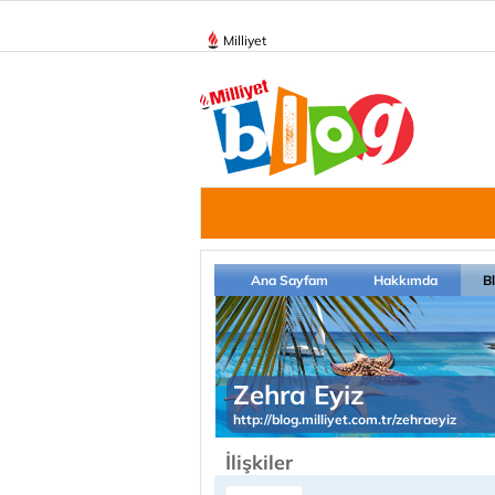
Milliyet
Ana Sayfam
Hakkımda
B
Zehra Eyiz
http://blog.milliyet.com.tr/zehraeyiz
İlişkiler