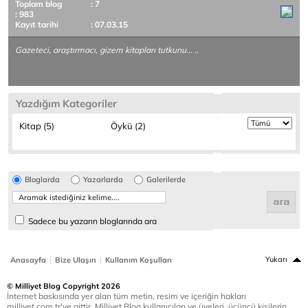
Toplam blog
: 7
: 983
Kayıt tarihi
: 07.03.15
Gazeteci, araştırmacı, gizem kitapları tutkunu... ..
Yazdığım Kategoriler
Kitap (5)
Öykü (2)
Bloglarda
Yazarlarda
Galerilerde
Sadece bu yazarın bloglarında ara
|
|
Yukarı
Anasayfa
Bize Ulaşın
Kullanım Koşulları
© Milliyet Blog Copyright 2026
İnternet baskısında yer alan tüm metin, resim ve içeriğin hakları
milliyet.com.tr'ye aittir. Milliyet Blog kullanıcıları ve üyeleri, üçüncü kişilerin