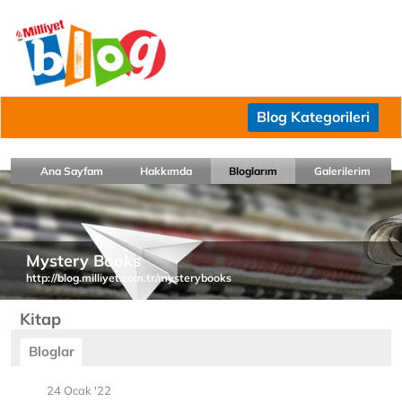
Blog Kategorileri
Ana Sayfam
Hakkımda
Bloglarım
Galerilerim
Mystery Books
http://blog.milliyet.com.tr/mysterybooks
Kitap
Bloglar
24 Ocak '22