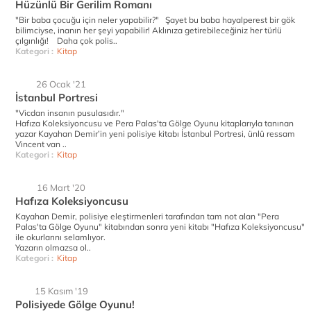
Hüzünlü Bir Gerilim Romanı
"Bir baba çocuğu için neler yapabilir?" Şayet bu baba hayalperest bir gök
bilimciyse, inanın her şeyi yapabilir! Aklınıza getirebileceğiniz her türlü
çılgınlığı! Daha çok polis..
Kategori :
Kitap
26 Ocak '21
İstanbul Portresi
"Vicdan insanın pusulasıdır."
Hafıza Koleksiyoncusu ve Pera Palas'ta Gölge Oyunu kitaplarıyla tanınan
yazar Kayahan Demir’in yeni polisiye kitabı İstanbul Portresi, ünlü ressam
Vincent van ..
Kategori :
Kitap
16 Mart '20
Hafıza Koleksiyoncusu
Kayahan Demir, polisiye eleştirmenleri tarafından tam not alan "Pera
Palas'ta Gölge Oyunu" kitabından sonra yeni kitabı "Hafıza Koleksiyoncusu"
ile okurlarını selamlıyor.
Yazarın olmazsa ol..
Kategori :
Kitap
15 Kasım '19
Polisiyede Gölge Oyunu!