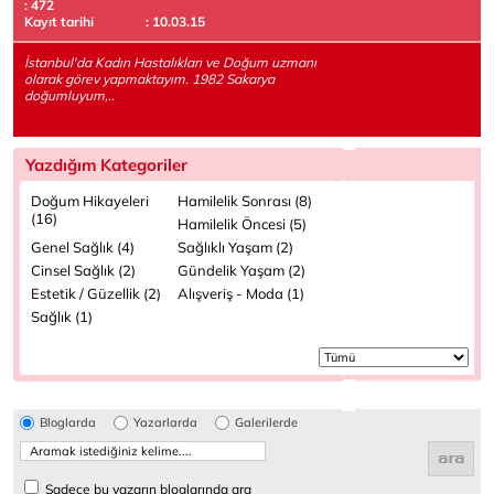
: 472
Kayıt tarihi
: 10.03.15
İstanbul'da Kadın Hastalıkları ve Doğum uzmanı
olarak görev yapmaktayım. 1982 Sakarya
doğumluyum,..
Yazdığım Kategoriler
Doğum Hikayeleri
Hamilelik Sonrası (8)
(16)
Hamilelik Öncesi (5)
Genel Sağlık (4)
Sağlıklı Yaşam (2)
Cinsel Sağlık (2)
Gündelik Yaşam (2)
Estetik / Güzellik (2)
Alışveriş - Moda (1)
Sağlık (1)
Bloglarda
Yazarlarda
Galerilerde
Sadece bu yazarın bloglarında ara