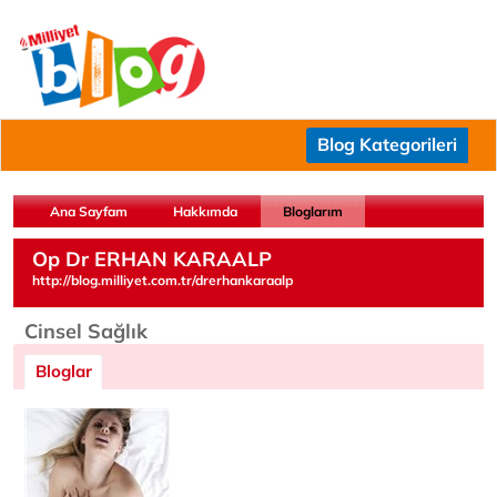
Blog Kategorileri
Ana Sayfam
Hakkımda
Bloglarım
Op Dr ERHAN KARAALP
http://blog.milliyet.com.tr/drerhankaraalp
Cinsel Sağlık
Bloglar