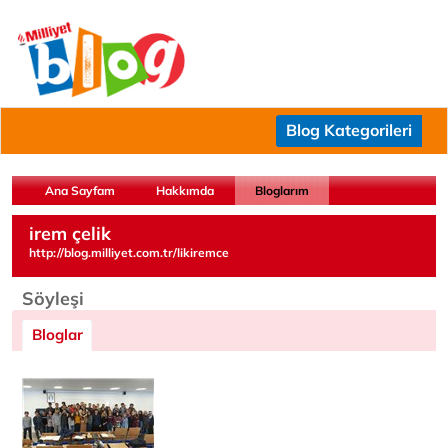
Blog Kategorileri
Ana Sayfam
Hakkımda
Bloglarım
irem çelik
http://blog.milliyet.com.tr/likiremce
Söyleşi
Bloglar