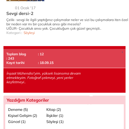
01 Ocak '17
Sevgi dersi-2
Çelik- sevgi ile ilgili yaptığınız çalışmalar neler ve sizi bu çalışmalara iten özel
bir neden var mı bir çocukluk anısı gibi mesela?
UĞUR- Çocukluk anısı yok. Çocukluğum çok güzel geçmişti..
Kategori :
Söyleşi
Toplam blog
: 12
: 243
Kayıt tarihi
: 18.09.15
İnşaat Mühendisi'yim, yüksek lisansıma devam
etmekteyim. Fotoğraf çekmeyi, yeni yerler
keşfetmeyi..
Yazdığım Kategoriler
Deneme (5)
Kitap (2)
Kişisel Gelişim (2)
İlişkiler (1)
Güncel (1)
Söyleşi (1)