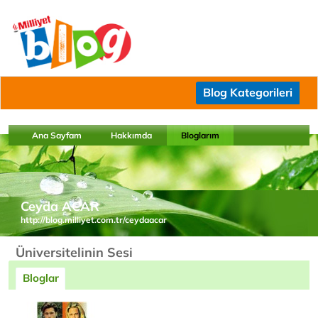
Blog Kategorileri
Ana Sayfam
Hakkımda
Bloglarım
Ceyda ACAR
http://blog.milliyet.com.tr/ceydaacar
Üniversitelinin Sesi
Bloglar