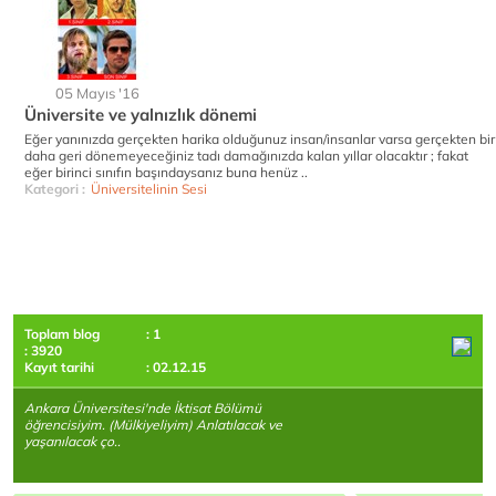
05 Mayıs '16
Üniversite ve yalnızlık dönemi
Eğer yanınızda gerçekten harika olduğunuz insan/insanlar varsa gerçekten bir
daha geri dönemeyeceğiniz tadı damağınızda kalan yıllar olacaktır ; fakat
eğer birinci sınıfın başındaysanız buna henüz ..
Kategori :
Üniversitelinin Sesi
Toplam blog
: 1
: 3920
Kayıt tarihi
: 02.12.15
Ankara Üniversitesi'nde İktisat Bölümü
öğrencisiyim. (Mülkiyeliyim) Anlatılacak ve
yaşanılacak ço..