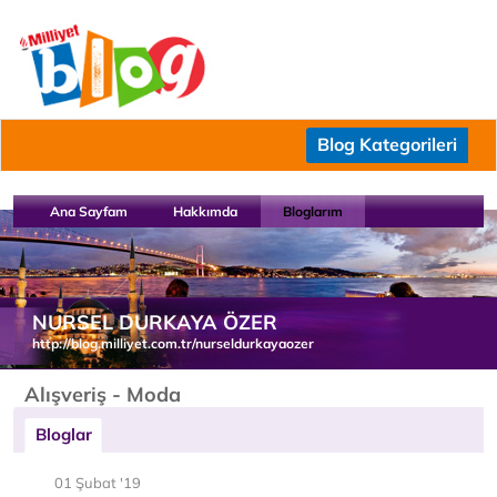
Blog Kategorileri
Ana Sayfam
Hakkımda
Bloglarım
NURSEL DURKAYA ÖZER
http://blog.milliyet.com.tr/nurseldurkayaozer
Alışveriş - Moda
Bloglar
01 Şubat '19