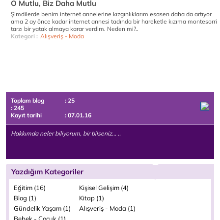
O Mutlu, Biz Daha Mutlu
Şimdilerde benim internet annelerine kızgınlıklarım esasen daha da artıyor
ama 2 ay önce kadar internet annesi tadında bir hareketle kızıma montesorri
tarzı bir yatak almaya karar verdim. Neden mi?..
Kategori :
Alışveriş - Moda
Toplam blog
: 25
: 245
Kayıt tarihi
: 07.01.16
Hakkımda neler biliyorum, bir bilseniz... ..
Yazdığım Kategoriler
Eğitim (16)
Kişisel Gelişim (4)
Blog (1)
Kitap (1)
Gündelik Yaşam (1)
Alışveriş - Moda (1)
Bebek - Çocuk (1)