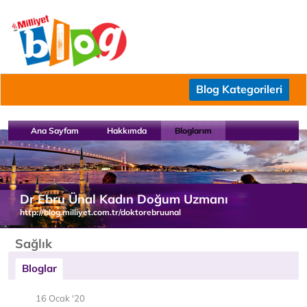
Blog Kategorileri
Ana Sayfam
Hakkımda
Bloglarım
Dr Ebru Ünal Kadın Doğum Uzmanı
http://blog.milliyet.com.tr/doktorebruunal
Sağlık
Bloglar
16 Ocak '20