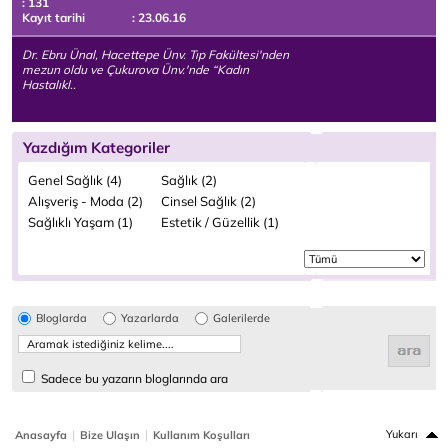
: 131
Kayıt tarihi
: 23.06.16
Dr. Ebru Ünal, Hacettepe Ünv. Tıp Fakültesi'nden
mezun oldu ve Çukurova Ünv.'nde “Kadın
Hastalıkl..
Yazdığım Kategoriler
Genel Sağlık (4)
Sağlık (2)
Alışveriş - Moda (2)
Cinsel Sağlık (2)
Sağlıklı Yaşam (1)
Estetik / Güzellik (1)
Bloglarda
Yazarlarda
Galerilerde
Sadece bu yazarın bloglarında ara
|
|
Yukarı
Anasayfa
Bize Ulaşın
Kullanım Koşulları