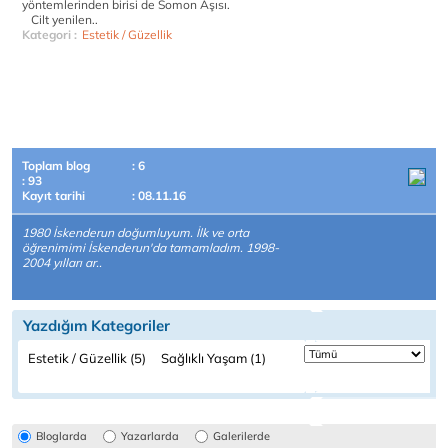
yöntemlerinden birisi de Somon Aşısı.
Cilt yenilen..
Kategori :
Estetik / Güzellik
Toplam blog
: 6
: 93
Kayıt tarihi
: 08.11.16
1980 İskenderun doğumluyum. İlk ve orta
öğrenimimi İskenderun'da tamamladım. 1998-
2004 yılları ar..
Yazdığım Kategoriler
Estetik / Güzellik (5)
Sağlıklı Yaşam (1)
Bloglarda
Yazarlarda
Galerilerde