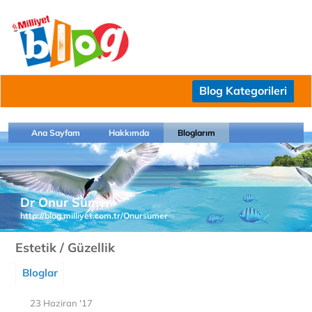
Blog Kategorileri
Ana Sayfam
Hakkımda
Bloglarım
Dr Onur Sümer
http://blog.milliyet.com.tr/Onursumer
Estetik / Güzellik
Bloglar
23 Haziran '17