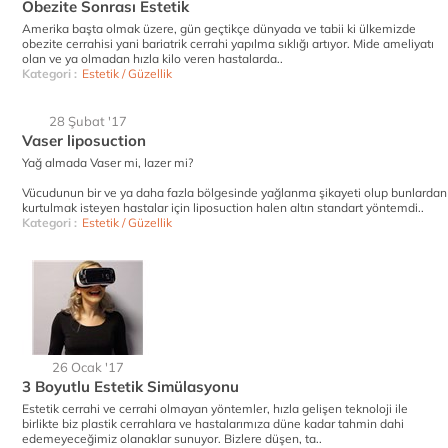
Obezite Sonrası Estetik
Amerika başta olmak üzere, gün geçtikçe dünyada ve tabii ki ülkemizde
obezite cerrahisi yani bariatrik cerrahi yapılma sıklığı artıyor. Mide ameliyatı
olan ve ya olmadan hızla kilo veren hastalarda..
Kategori :
Estetik / Güzellik
28 Şubat '17
Vaser liposuction
Yağ almada Vaser mi, lazer mi?
Vücudunun bir ve ya daha fazla bölgesinde yağlanma şikayeti olup bunlardan
kurtulmak isteyen hastalar için liposuction halen altın standart yöntemdi..
Kategori :
Estetik / Güzellik
26 Ocak '17
3 Boyutlu Estetik Simülasyonu
Estetik cerrahi ve cerrahi olmayan yöntemler, hızla gelişen teknoloji ile
birlikte biz plastik cerrahlara ve hastalarımıza düne kadar tahmin dahi
edemeyeceğimiz olanaklar sunuyor. Bizlere düşen, ta..