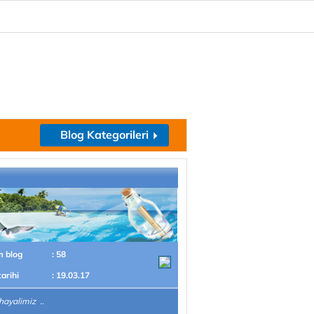
Blog Kategorileri
m blog
: 58
tarihi
: 19.03.17
'hayalimiz ..