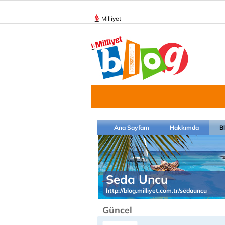
Milliyet
Ana Sayfam
Hakkımda
B
Seda Uncu
http://blog.milliyet.com.tr/sedauncu
Güncel