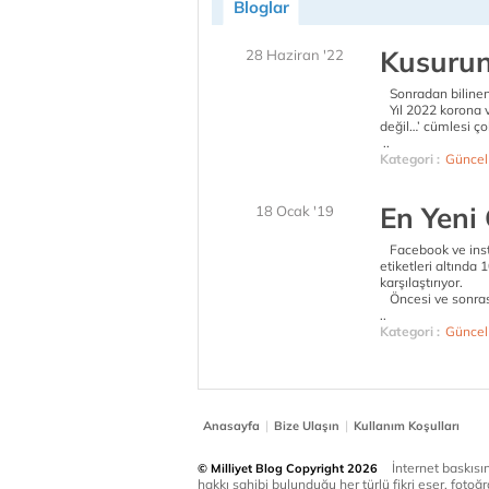
Bloglar
Kusurun
28 Haziran '22
Sonradan bilinen
Yıl 2022 korona vi
değil…’ cümlesi çok
..
Kategori :
Güncel
En Yeni 
18 Ocak '19
Facebook ve inst
etiketleri altında 
karşılaştırıyor.
Öncesi ve sonras
..
Kategori :
Güncel
|
|
Anasayfa
Bize Ulaşın
Kullanım Koşulları
İnternet baskısınd
© Milliyet Blog Copyright 2026
hakkı sahibi bulunduğu her türlü fikri eser, fotoğr