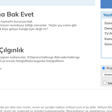
a Bak Evet
Yazd
 kıymetin kusuruna bak.
Günd
rüsün neredeyse bittiği zamanlar. ‘Hiçbir şey eskisi gibi
Dene
 klişe geliyor kulağa öyle değil mi? .
TV P
İnanç
Günc
Çılgınlık
agram kullanıcıları #10yearschallenge #decadechallenge
10 yıl önceki fotoğraflarla bugünkü fotoğraflarını
Blo
ı
Sad
a yer alan tüm metin, resim ve içeriğin hakları milliyet.com.tr'ye aittir. Milliyet Blog
af, resim vb. materyal ve ürünleri kullanamazlar. Blog kullanıcı ve yazarlarının, üçün