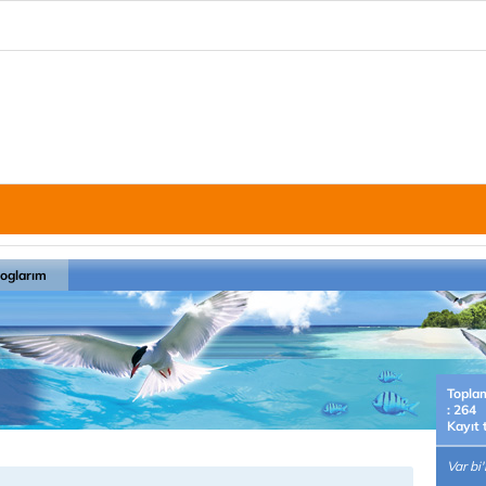
loglarım
Topla
: 264
Kayıt 
Var bi