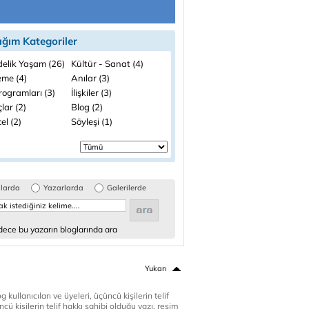
ığım Kategoriler
elik Yaşam (26)
Kültür - Sanat (4)
me (4)
Anılar (3)
rogramları (3)
İlişkiler (3)
lar (2)
Blog (2)
el (2)
Söyleşi (1)
glarda
Yazarlarda
Galerilerde
ece bu yazarın bloglarında ara
Yukarı
 kullanıcıları ve üyeleri, üçüncü kişilerin telif
cü kişilerin telif hakkı sahibi olduğu yazı, resim