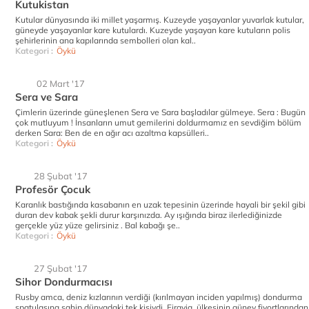
Kutukistan
Kutular dünyasında iki millet yaşarmış. Kuzeyde yaşayanlar yuvarlak kutular,
güneyde yaşayanlar kare kutulardı. Kuzeyde yaşayan kare kutuların polis
şehirlerinin ana kapılarında sembolleri olan kal..
Kategori :
Öykü
02 Mart '17
Sera ve Sara
Çimlerin üzerinde güneşlenen Sera ve Sara başladılar gülmeye. Sera : Bugün
çok mutluyum ! İnsanların umut gemilerini doldurmamız en sevdiğim bölüm
derken Sara: Ben de en ağır acı azaltma kapsülleri..
Kategori :
Öykü
28 Şubat '17
Profesör Çocuk
Karanlık bastığında kasabanın en uzak tepesinin üzerinde hayali bir şekil gibi
duran dev kabak şekli durur karşınızda. Ay ışığında biraz ilerlediğinizde
gerçekle yüz yüze gelirsiniz . Bal kabağı şe..
Kategori :
Öykü
27 Şubat '17
Sihor Dondurmacısı
Rusby amca, deniz kızlarının verdiği (kırılmayan inciden yapılmış) dondurma
spatulasına sahip dünyadaki tek kişiydi. Firavia ülkesinin güney fiyortlarından