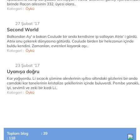
birinde Racon ailesinin 332. üyesi olara..
Kategori :
Öykü
27 Şubat '17
Second World
Balkondan Ay' a bakan Coulude bir anda kendisine ip sallayan Atrix' i gördü.
Atrix onu çekerek dünyasına götürdü. Coulude birden bir helezonun içinde
buldu kendini. Zamanları, evrenleri kayarak aşı..
Kategori :
Öykü
23 Şubat '17
Uyanışa doğru
Kar yağıyordu. Li sıcacık şömine alevlerinin ışıltısı altındaki gözlerini bir anda
camdaki kar tanelerinin kristalize şekillerinin içinde buluverdi. Pembe yanaklı,
iyi, sevimli ve zeki bir kızdı Li..
Kategori :
Öykü
Toplam blog
: 39
: 118