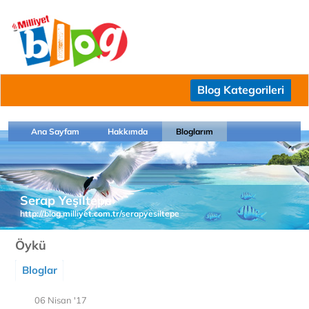
Blog Kategorileri
Ana Sayfam
Hakkımda
Bloglarım
Serap Yeşiltepe
http://blog.milliyet.com.tr/serapyesiltepe
Öykü
Bloglar
06 Nisan '17