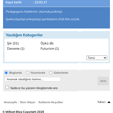
Kayıt tarihi
: 22.02.17
Pedagogum.Hobilerim; okumak,psikoloji,
tiyatro,biyoloji,antropoloji,spiritüalizm,fizik,film,müzik..
Yazdığım Kategoriler
Şiir (31)
Öykü (6)
Deneme (1)
Futurizm (1)
Bloglarda
Yazarlarda
Galerilerde
Sadece bu yazarın bloglarında ara
|
|
Yukarı
Anasayfa
Bize Ulaşın
Kullanım Koşulları
© Milliyet Blog Copyright 2026