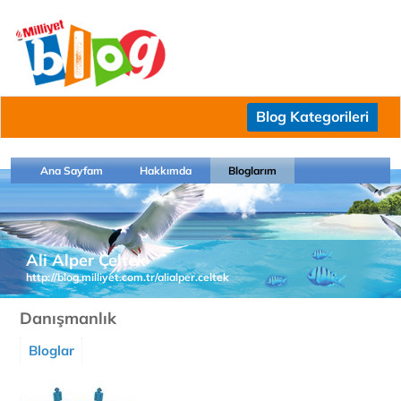
Blog Kategorileri
Ana Sayfam
Hakkımda
Bloglarım
Ali Alper Çeltek
http://blog.milliyet.com.tr/alialper.celtek
Danışmanlık
Bloglar