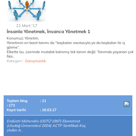
21 Mart '17
İnsanla Yönetmek, İnsanca Yönetmek 1
Konumuz; Yönetim.
Yönetimin en basit tanımı da “başkaları vasıtasıyla ya da başkaları ile iş
görme”.
Elbette bu, üzerinde mutabık kalınmış tek tanım değil. Tanımda yaşanan çok
fikir..
Kategori :
Danışmanlık
Toplam blog
: 11
: 173
Kayıt tarihi
: 16.03.17
Endüstri Mühendisi (ODTÜ'1997) Ekonomist
(Uludağ Üniversitesi'2004) ACTP Sertifikalı Koç
(Adler A..