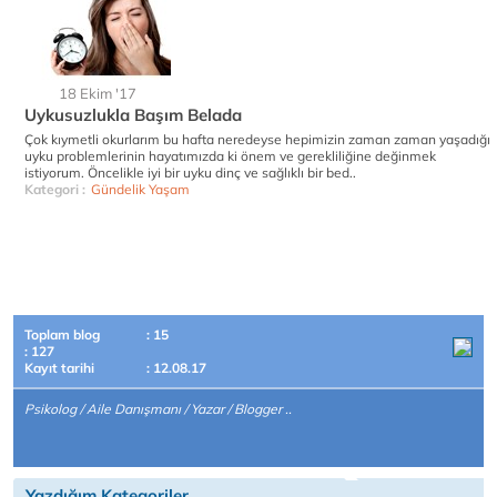
18 Ekim '17
Uykusuzlukla Başım Belada
Çok kıymetli okurlarım bu hafta neredeyse hepimizin zaman zaman yaşadığı
uyku problemlerinin hayatımızda ki önem ve gerekliliğine değinmek
istiyorum. Öncelikle iyi bir uyku dinç ve sağlıklı bir bed..
Kategori :
Gündelik Yaşam
Toplam blog
: 15
: 127
Kayıt tarihi
: 12.08.17
Psikolog / Aile Danışmanı / Yazar / Blogger ..
Yazdığım Kategoriler