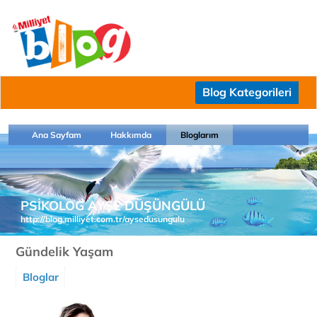
Blog Kategorileri
Ana Sayfam
Hakkımda
Bloglarım
PSİKOLOG AYŞE DÜŞÜNGÜLÜ
http://blog.milliyet.com.tr/aysedusungulu
Gündelik Yaşam
Bloglar