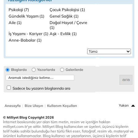
Psikoloji (7)
Çocuk Psikolojisi (1)
Gündelik Yaşam (1)
Genel Sağlık (1)
Aile (1)
Doğal Hayat / Çevre
(1)
İş Yaşamı - Kariyer (1)
Aşk - Evlilik (1)
Anne-Babalar (1)
Bloglarda
Yazarlarda
Galerilerde
Sadece bu yazarın bloglarında ara
|
|
Yukarı
Anasayfa
Bize Ulaşın
Kullanım Koşulları
© Milliyet Blog Copyright 2026
İnternet baskısında yer alan tüm metin, resim ve içeriğin hakları
milliyet.com.tr'ye aittir. Milliyet Blog kullanıcıları ve üyeleri, üçüncü kişilerin
telif hakkı sahibi bulunduğu her türlü fikri eser, fotoğraf, resim vb. materyal ve
ürünleri kullanamazlar. Blog kullanıcı ve yazarlarının, üçüncü kişilerin telif