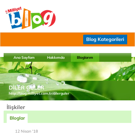
Blog Kategorileri
Ana Sayfam
Hakkımda
Bloglarım
DİLER GÜLER
http://blog.milliyet.com.tr/dilerguler
İlişkiler
Bloglar
12 Nisan '18