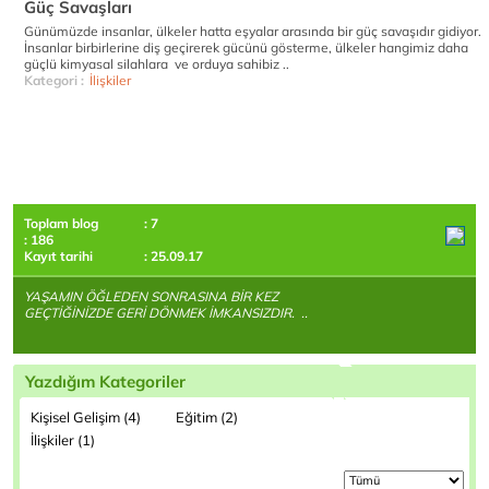
Güç Savaşları
Günümüzde insanlar, ülkeler hatta eşyalar arasında bir güç savaşıdır gidiyor.
İnsanlar birbirlerine diş geçirerek gücünü gösterme, ülkeler hangimiz daha
güçlü kimyasal silahlara ve orduya sahibiz ..
Kategori :
İlişkiler
Toplam blog
: 7
: 186
Kayıt tarihi
: 25.09.17
YAŞAMIN ÖĞLEDEN SONRASINA BİR KEZ
GEÇTİĞİNİZDE GERİ DÖNMEK İMKANSIZDIR. ..
Yazdığım Kategoriler
Kişisel Gelişim (4)
Eğitim (2)
İlişkiler (1)