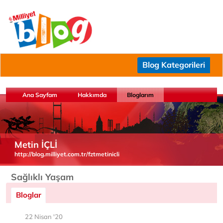
Blog Kategorileri
Ana Sayfam
Hakkımda
Bloglarım
Metin İÇLİ
http://blog.milliyet.com.tr/fztmetinicli
Sağlıklı Yaşam
Bloglar
22 Nisan '20