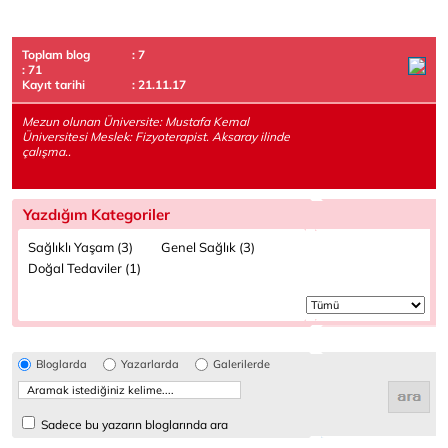
Toplam blog
: 7
: 71
Kayıt tarihi
: 21.11.17
Mezun olunan Üniversite: Mustafa Kemal
Üniversitesi Meslek: Fizyoterapist. Aksaray ilinde
çalışma..
Yazdığım Kategoriler
Sağlıklı Yaşam (3)
Genel Sağlık (3)
Doğal Tedaviler (1)
Bloglarda
Yazarlarda
Galerilerde
Sadece bu yazarın bloglarında ara