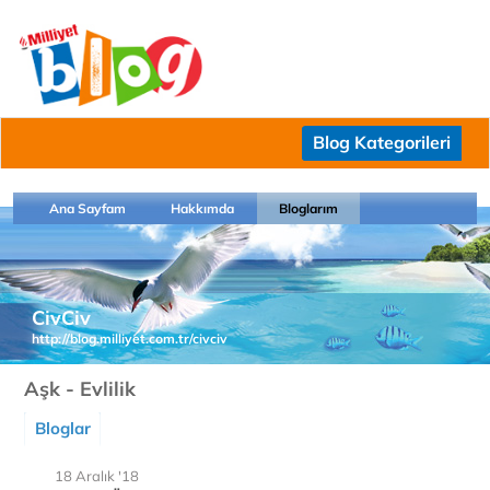
Blog Kategorileri
Ana Sayfam
Hakkımda
Bloglarım
CivCiv
http://blog.milliyet.com.tr/civciv
Aşk - Evlilik
Bloglar
18 Aralık '18