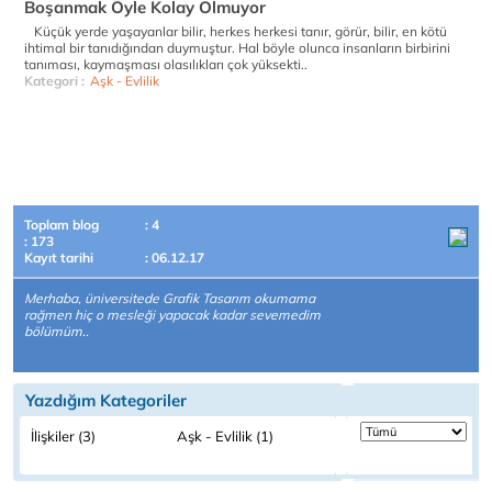
Boşanmak Öyle Kolay Olmuyor
Küçük yerde yaşayanlar bilir, herkes herkesi tanır, görür, bilir, en kötü
ihtimal bir tanıdığından duymuştur. Hal böyle olunca insanların birbirini
tanıması, kaymaşması olasılıkları çok yüksekti..
Kategori :
Aşk - Evlilik
Toplam blog
: 4
: 173
Kayıt tarihi
: 06.12.17
Merhaba, üniversitede Grafik Tasarım okumama
rağmen hiç o mesleği yapacak kadar sevemedim
bölümüm..
Yazdığım Kategoriler
İlişkiler (3)
Aşk - Evlilik (1)