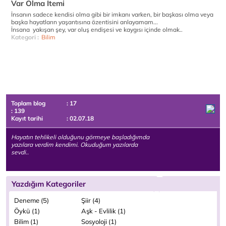
Var Olma İtemi
İnsanın sadece kendisi olma gibi bir imkanı varken, bir başkası olma veya
başka hayatların yaşantısına özentisini anlayamam...
İnsana yakışan şey, var oluş endişesi ve kaygısı içinde olmak..
Kategori :
Bilim
Toplam blog
: 17
: 139
Kayıt tarihi
: 02.07.18
Hayatın tehlikeli olduğunu görmeye başladığımda
yazılara verdim kendimi. Okuduğum yazılarda
sevdi..
Yazdığım Kategoriler
Deneme (5)
Şiir (4)
Öykü (1)
Aşk - Evlilik (1)
Bilim (1)
Sosyoloji (1)