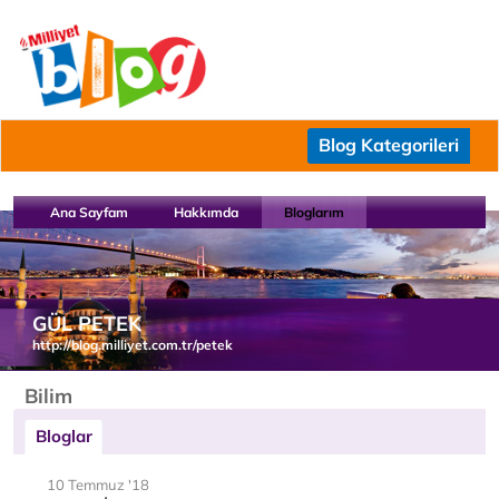
Blog Kategorileri
Ana Sayfam
Hakkımda
Bloglarım
GÜL PETEK
http://blog.milliyet.com.tr/petek
Bilim
Bloglar
10 Temmuz '18