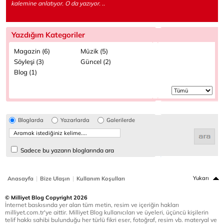
kalemine anlatıyor. O da yazıyor. ..
Yazdığım Kategoriler
Magazin (6)
Müzik (5)
Söyleşi (3)
Güncel (2)
Blog (1)
Bloglarda
Yazarlarda
Galerilerde
Sadece bu yazarın bloglarında ara
|
|
Yukarı
Anasayfa
Bize Ulaşın
Kullanım Koşulları
© Milliyet Blog Copyright 2026
İnternet baskısında yer alan tüm metin, resim ve içeriğin hakları
milliyet.com.tr'ye aittir. Milliyet Blog kullanıcıları ve üyeleri, üçüncü kişilerin
telif hakkı sahibi bulunduğu her türlü fikri eser, fotoğraf, resim vb. materyal ve