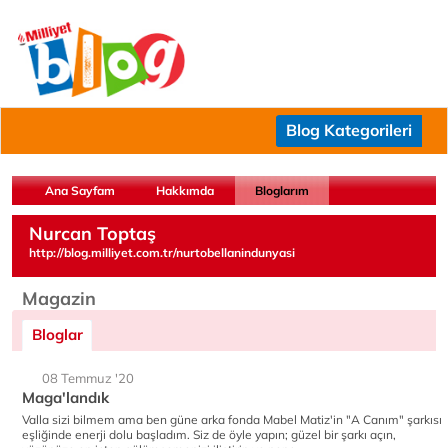
Blog Kategorileri
Ana Sayfam
Hakkımda
Bloglarım
Nurcan Toptaş
http://blog.milliyet.com.tr/nurtobellanindunyasi
Magazin
Bloglar
08 Temmuz '20
Maga'landık
Valla sizi bilmem ama ben güne arka fonda Mabel Matiz'in "A Canım" şarkısı
eşliğinde enerji dolu başladım. Siz de öyle yapın; güzel bir şarkı açın,