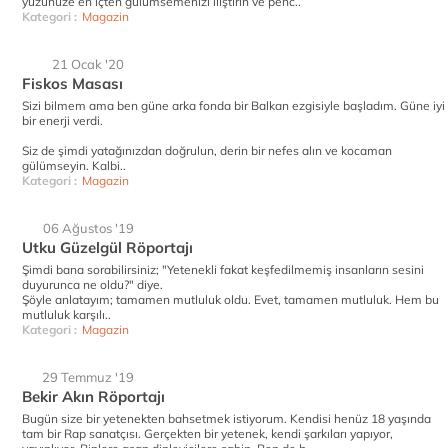
yüzünüze en içten gülümsemenizi iliştirin ve penc..
Kategori :
Magazin
21 Ocak '20
Fiskos Masası
Sizi bilmem ama ben güne arka fonda bir Balkan ezgisiyle başladım. Güne iyi
bir enerji verdi.
Siz de şimdi yatağınızdan doğrulun, derin bir nefes alın ve kocaman
gülümseyin. Kalbi..
Kategori :
Magazin
06 Ağustos '19
Utku Güzelgül Röportajı
Şimdi bana sorabilirsiniz; "Yetenekli fakat keşfedilmemiş insanların sesini
duyurunca ne oldu?" diye.
Şöyle anlatayım; tamamen mutluluk oldu. Evet, tamamen mutluluk. Hem bu
mutluluk karşılı..
Kategori :
Magazin
29 Temmuz '19
Bekir Akın Röportajı
Bugün size bir yetenekten bahsetmek istiyorum. Kendisi henüz 18 yaşında
tam bir Rap sanatçısı. Gerçekten bir yetenek, kendi şarkıları yapıyor,