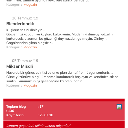
yayınlıyor. Binlere aşan dinleyicilere sahip. Ben de b..
Kategori :
Magazin
20 Temmuz '19
Blenderlandık
Kuşların sesini dinleyin...
Gözlerinizi kapatın ve kuşlara kulak verin. Madem ki dünyayı güzellik
kurtaracak, o zaman bu güzelliği duymazdan gelmeyin. Dinleyin.
Gagalarından çıkan o eşsiz n..
Kategori :
Magazin
05 Temmuz '19
Mikser Misali
Hava da bir güneş esintisi ve arka plan da hafif bir rüzgar senfonisi...
Güne yüzünüze bir gülümseme kondurarak başlayın ve kendinize sıkıca
sarılın. Gününüzün iyi geçeceğine kalpten inanın..
Kategori :
Magazin
Toplam blog
: 17
: 136
Kayıt tarihi
: 29.07.18
İçinden geçenleri, dilinin ucuna düşenleri