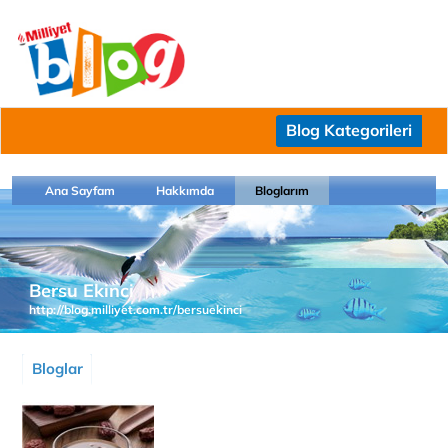
Blog Kategorileri
Ana Sayfam
Hakkımda
Bloglarım
Bersu Ekinci
http://blog.milliyet.com.tr/bersuekinci
Bloglar