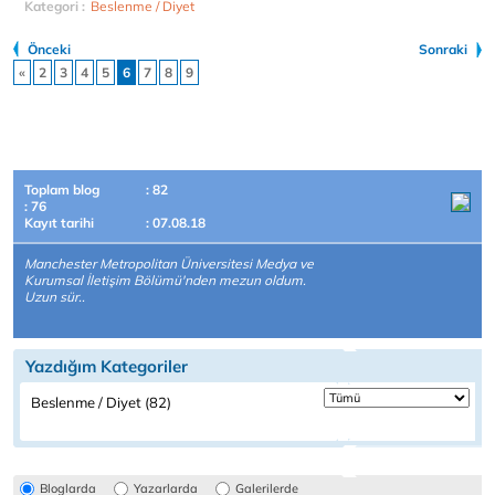
Kategori :
Beslenme / Diyet
Önceki
Sonraki
«
2
3
4
5
6
7
8
9
Toplam blog
: 82
: 76
Kayıt tarihi
: 07.08.18
Manchester Metropolitan Üniversitesi Medya ve
Kurumsal İletişim Bölümü'nden mezun oldum.
Uzun sür..
Yazdığım Kategoriler
Beslenme / Diyet (82)
Bloglarda
Yazarlarda
Galerilerde