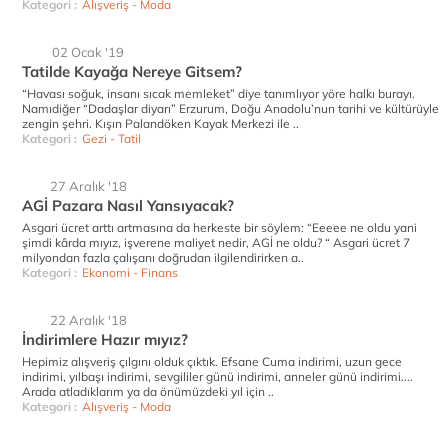
Kategori :
Alışveriş - Moda
02 Ocak '19
Tatilde Kayağa Nereye Gitsem?
“Havası soğuk, insanı sıcak memleket” diye tanımlıyor yöre halkı burayı.
Namıdiğer “Dadaşlar diyarı” Erzurum, Doğu Anadolu’nun tarihi ve kültürüyle
zengin şehri. Kışın Palandöken Kayak Merkezi ile ..
Kategori :
Gezi - Tatil
27 Aralık '18
AGİ Pazara Nasıl Yansıyacak?
Asgari ücret arttı artmasına da herkeste bir söylem: “Eeeee ne oldu yani
şimdi kârda mıyız, işverene maliyet nedir, AGİ ne oldu? “ Asgari ücret 7
milyondan fazla çalışanı doğrudan ilgilendirirken a..
Kategori :
Ekonomi - Finans
22 Aralık '18
İndirimlere Hazır mıyız?
Hepimiz alışveriş çılgını olduk çıktık. Efsane Cuma indirimi, uzun gece
indirimi, yılbaşı indirimi, sevgililer günü indirimi, anneler günü indirimi....
Arada atladıklarım ya da önümüzdeki yıl için ..
Kategori :
Alışveriş - Moda