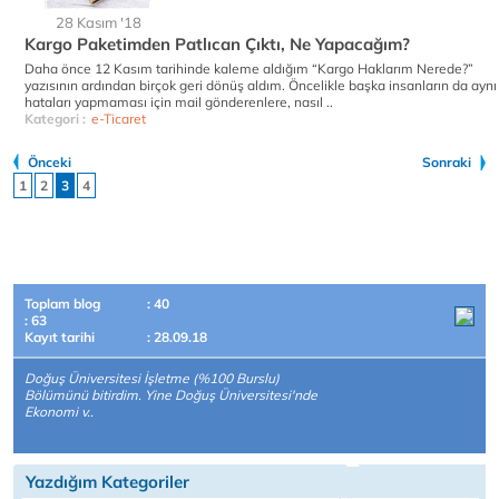
28 Kasım '18
Kargo Paketimden Patlıcan Çıktı, Ne Yapacağım?
Daha önce 12 Kasım tarihinde kaleme aldığım “Kargo Haklarım Nerede?”
yazısının ardından birçok geri dönüş aldım. Öncelikle başka insanların da aynı
hataları yapmaması için mail gönderenlere, nasıl ..
Kategori :
e-Ticaret
Önceki
Sonraki
1
2
3
4
Toplam blog
: 40
: 63
Kayıt tarihi
: 28.09.18
Doğuş Üniversitesi İşletme (%100 Burslu)
Bölümünü bitirdim. Yine Doğuş Üniversitesi'nde
Ekonomi v..
Yazdığım Kategoriler