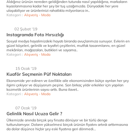
Aldığınız ürünün nereden geldiğinden tutunda nasıl yapıldığına, markaların
kıyaslanmasına kadar her şey bir tuş uzağımızda. Dünyadaki her yere
ulaşabiliyor ve ürünlerinizi rahatlıkla milyonlarca in..
Kategori :
Alışveriş - Moda
02 Şubat '19
Instagramda Foto Hırsızlığı
Sosyal medya hayalimizdeki hayatı biranda avuçlarımıza sunuyor. Evlerin en
güzel köşeleri, gelinlik ve kıyafet çeşitlerini, mutfak tasarımlarını, en güzel
mekânları, mağazaları, butikleri ve sayama..
Kategori :
Alışveriş - Moda
15 Ocak '19
Kuaför Seçmenin Püf Noktaları
Ekonomide yer edinen ve özellikle aile ekonomisinden bütçe ayrılan her şey
ilgimi çekiyor ve düşüyorum peşine. Son birkaç yıldır erkekler için yapılan
kozmetik ürünlerinin sayısı arttı. Buna ilavet..
Kategori :
Alışveriş - Moda
07 Ocak '19
Gelinlik Nasıl Ucuza Gelir ?
Ülkemizde anında birçok şey fırsata dönüyor ve bir türlü denge
tutturulamıyor. Doların yükselmesi birçok ürünün fiyatını artırdı arttırmasına
da dolar düşünce hiçbir şey eski fiyatına geri dönmedi...