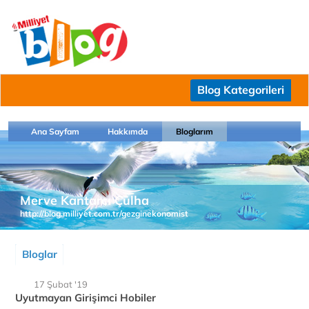
Blog Kategorileri
Ana Sayfam
Hakkımda
Bloglarım
Merve Kantarcı Çulha
http://blog.milliyet.com.tr/gezginekonomist
Bloglar
17 Şubat '19
Uyutmayan Girişimci Hobiler