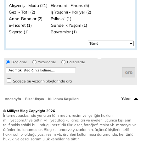
Alışveriş - Moda (21)
Ekonomi - Finans (5)
Gezi - Tatil (2)
İş Yaşamı - Kariyer (2)
Anne-Babalar (2)
Psikoloji (1)
e-Ticaret (1)
Gündelik Yaşam (1)
Sigorta (1)
Bayramlar (1)
Bloglarda
Yazarlarda
Galerilerde
Sadece bu yazarın bloglarında ara
|
|
Yukarı
Anasayfa
Bize Ulaşın
Kullanım Koşulları
© Milliyet Blog Copyright 2026
İnternet baskısında yer alan tüm metin, resim ve içeriğin hakları
milliyet.com.tr'ye aittir. Milliyet Blog kullanıcıları ve üyeleri, üçüncü kişilerin
telif hakkı sahibi bulunduğu her türlü fikri eser, fotoğraf, resim vb. materyal ve
ürünleri kullanamazlar. Blog kullanıcı ve yazarlarının, üçüncü kişilerin telif
hakkı sahibi olduğu yazı, resim vb. ürünleri kullanması durumunda, her türlü
hukuki ve cezai sorumluluk kendilerine aittir.