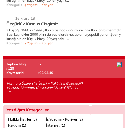
kuşağının en küçük bireyi 20, en yaşlı ü..
Kategori :
İş Yaşamı - Kariyer
16 Mart '19
Özgürlük Kırmızı Çizgimiz
Y kuşağı, 1980 ile1999 yılları arasında doğanlar için kullanılan bir terimdir.
Bazı kaynaklar 2000 yılını da baz alarak hesaplama yapabiliyorlar. Şuan y
kuşağının en küçük bireyi 20 yaşında. ..
Kategori :
İş Yaşamı - Kariyer
Toplam blog
: 7
: 128
Kayıt tarihi
: 02.03.19
Marmara Üniversite İletişim Fakültesi Gazetecilik
Mezunu. Marmara Üniversitesi Sosyal Bilimler
Fa..
Yazdığım Kategoriler
Halkla İlişkiler (3)
İş Yaşamı - Kariyer (2)
Reklam (1)
İnternet (1)