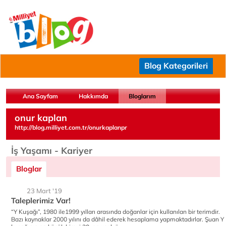
Blog Kategorileri
Ana Sayfam
Hakkımda
Bloglarım
onur kaplan
http://blog.milliyet.com.tr/onurkaplanpr
İş Yaşamı - Kariyer
Bloglar
23 Mart '19
Taleplerimiz Var!
“Y Kuşağı”, 1980 ile1999 yılları arasında doğanlar için kullanılan bir terimdir.
Bazı kaynaklar 2000 yılını da dâhil ederek hesaplama yapmaktadırlar. Şuan Y