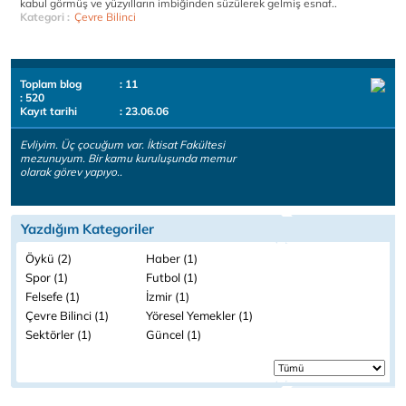
kabul görmüş ve yüzyılların imbiğinden süzülerek gelmiş esnaf..
Kategori :
Çevre Bilinci
Toplam blog
: 11
: 520
Kayıt tarihi
: 23.06.06
Evliyim. Üç çocuğum var. İktisat Fakültesi
mezunuyum. Bir kamu kuruluşunda memur
olarak görev yapıyo..
Yazdığım Kategoriler
Öykü (2)
Haber (1)
Spor (1)
Futbol (1)
Felsefe (1)
İzmir (1)
Çevre Bilinci (1)
Yöresel Yemekler (1)
Sektörler (1)
Güncel (1)