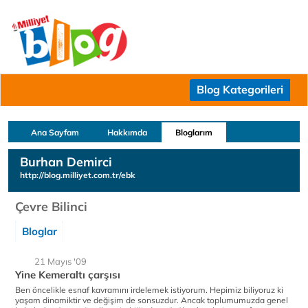
Blog Kategorileri
Ana Sayfam
Hakkımda
Bloglarım
Burhan Demirci
http://blog.milliyet.com.tr/ebk
Çevre Bilinci
Bloglar
21 Mayıs '09
Yine Kemeraltı çarşısı
Ben öncelikle esnaf kavramını irdelemek istiyorum. Hepimiz biliyoruz ki
yaşam dinamiktir ve değişim de sonsuzdur. Ancak toplumumuzda genel