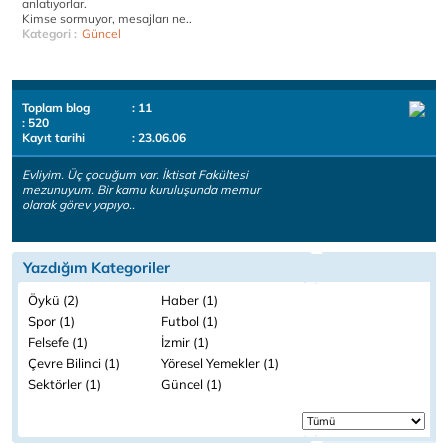
anlatıyorlar.
Kimse sormuyor, mesajları ne..
Kategori :
Güncel
Toplam blog
: 11
: 520
Kayıt tarihi
: 23.06.06
Evliyim. Üç çocuğum var. İktisat Fakültesi
mezunuyum. Bir kamu kuruluşunda memur
olarak görev yapıyo..
Yazdığım Kategoriler
Öykü (2)
Haber (1)
Spor (1)
Futbol (1)
Felsefe (1)
İzmir (1)
Çevre Bilinci (1)
Yöresel Yemekler (1)
Sektörler (1)
Güncel (1)