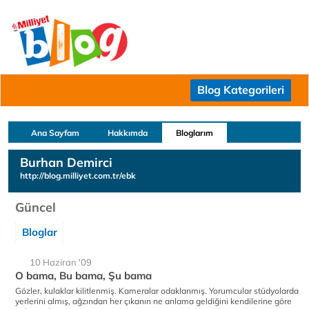
Blog Kategorileri
Ana Sayfam
Hakkımda
Bloglarım
Burhan Demirci
http://blog.milliyet.com.tr/ebk
Güncel
Bloglar
10 Haziran '09
O bama, Bu bama, Şu bama
Gözler, kulaklar kilitlenmiş. Kameralar odaklanmış. Yorumcular stüdyolarda
yerlerini almış, ağzından her çıkanın ne anlama geldiğini kendilerine göre