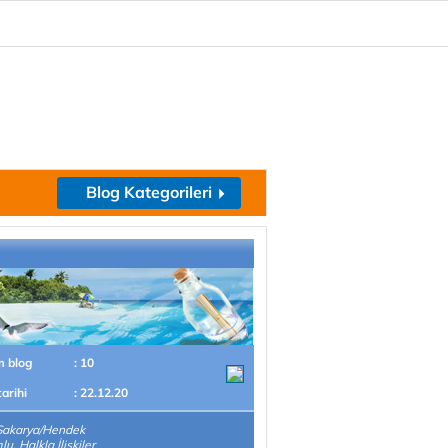
Blog Kategorileri
m blog
: 10
tarihi
: 22.12.20
Sakarya/Hendek
u, Halkla İlişkiler