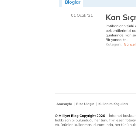
Bloglar
Kan Sıç
01 Ocak '21
İmtihanların türlü 
beklentilerimizi a
günlerinde, kan s
Bir yanda, te..
Kategori :
Güncel
|
|
Anasayfa
Bize Ulaşın
Kullanım Koşulları
İnternet baskısınd
© Milliyet Blog Copyright 2026
hakkı sahibi bulunduğu her türlü fikri eser, fotoğr
vb. ürünleri kullanması durumunda, her türlü huku