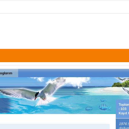
loglarım
Topla
: 103
Kayıt 
1976 
doğuml