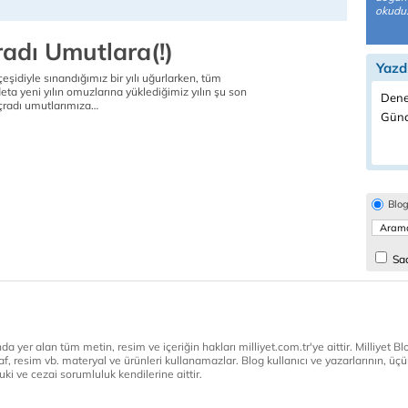
okudu..
radı Umutlara(!)
Yazd
çeşidiyle sınandığımız bir yılı uğurlarken, tüm
deta yeni yılın omuzlarına yüklediğimiz yılın şu son
Dene
ıçradı umutlarımıza…
Günc
Blo
Sad
a yer alan tüm metin, resim ve içeriğin hakları milliyet.com.tr'ye aittir. Milliyet Blog
af, resim vb. materyal ve ürünleri kullanamazlar. Blog kullanıcı ve yazarlarının, üçün
ki ve cezai sorumluluk kendilerine aittir.