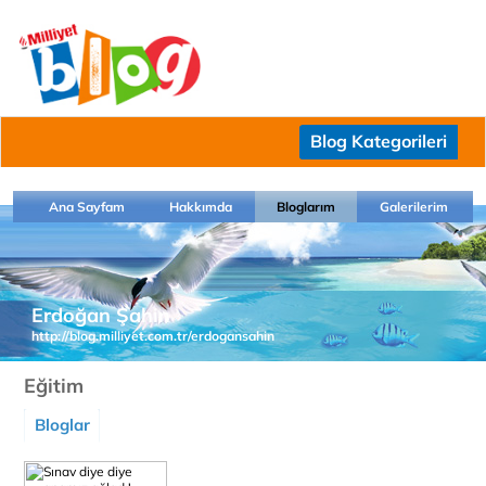
Blog Kategorileri
Ana Sayfam
Hakkımda
Bloglarım
Galerilerim
Erdoğan Şahin
http://blog.milliyet.com.tr/erdogansahin
Eğitim
Bloglar