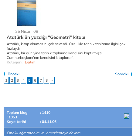
25 Nisan '08
Atatürk'ün yazdığı "Geometri" kitabı
Atatürk, kitap okumasını çok severdi. Özellikle tarih kitaplarına ilgisi çok
fazlaydı.
Atatürk, bir gün yine tarih kitaplarına kendisini kaptırmıştı.
Cumhurbaşkanı'nın kendisini kitaplara f..
Kategori :
Eğitim
Önceki
Sonraki
1
2
3
4
5
6
7
8
»
Toplam blog
: 1410
: 1053
Kayıt tarihi
: 04.11.06
Emekli öğretmenim ve emeklemeye devam