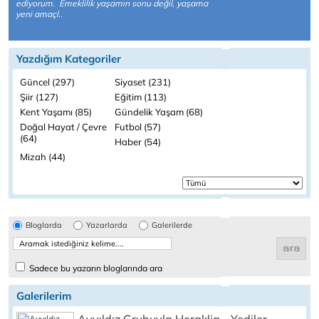
ediyorum. Emeklilik yaşamın sonu değil, yaşama
yeni amaçl..
Yazdığım Kategoriler
Güncel (297)
Siyaset (231)
Şiir (127)
Eğitim (113)
Kent Yaşamı (85)
Gündelik Yaşam (68)
Doğal Hayat / Çevre
Futbol (57)
(64)
Haber (54)
Mizah (44)
Bloglarda
Yazarlarda
Galerilerde
Sadece bu yazarın bloglarında ara
Galerilerim