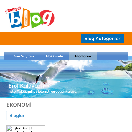
Blog Kategorileri
Ana Sayfam
Hakkımda
Bloglarım
Erol Kalaycı
http://blog.milliyet.com.tr/erdogankalayci
EKONOMİ
Bloglar