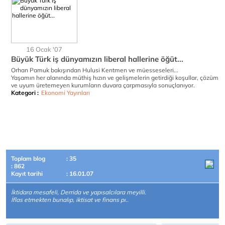
16 Ocak '07
Büyük Türk iş dünyamızın liberal hallerine öğüt...
Orhan Pamuk bakışından Hulusi Kentmen ve müesseseleri...
Yaşamın her alanında müthiş hızın ve gelişmelerin getirdiği koşullar, çözüm
ve uyum üretemeyen kurumların duvara çarpmasıyla sonuçlanıyor.
Kategori :
Ekonomi Yayınları
Toplam blog
: 35
: 862
Kayıt tarihi
: 16.01.07
İktidara mesafeli, Derrida ve yapısalcılara meyilli.
İflas etmekten bunalıp, iktisat ve finans pı..