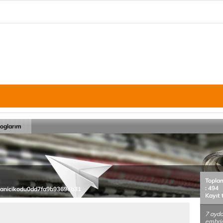
loglarım
Topla
: 494
ullanicikodu0dd7fa9b9369eb31
Kayıt 
7 ayd
embrio