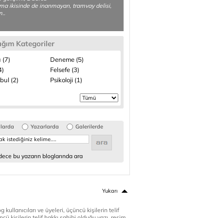
ma ikisinde de inanmayan, tramvay delisi,
..
ığım Kategoriler
 (7)
Deneme (5)
4)
Felsefe (3)
bul (2)
Psikoloji (1)
glarda
Yazarlarda
Galerilerde
ece bu yazarın bloglarında ara
Yukarı
 kullanıcıları ve üyeleri, üçüncü kişilerin telif
cü kişilerin telif hakkı sahibi olduğu yazı, resim