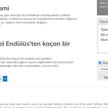
olan a
ami
acelem
rkaç gün olmuştu bu mahalleye aslında pekde uzaktan
üdar' ın birbirine komşu iki mahallesinin birinden diğerine
Yazd
 işi, sadece evin manzarası değişm..
l
Öykü
Şiir (
İstan
l Endülüs'ten kaçan bir
ülüs'ten kaçan bir kediydi, ben gördüm.
mişti, dışarıda yağmur ayırım yapmadan tüm pencereleri
Blo
yacağını bile bile usanmadan, sesli bir ilahi ..
Sad
2
3
a yer alan tüm metin, resim ve içeriğin hakları milliyet.com.tr'ye aittir. Milliyet Blog
af, resim vb. materyal ve ürünleri kullanamazlar. Blog kullanıcı ve yazarlarının, üçün