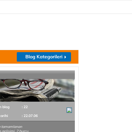
Blog Kategorileri
m blog
: 22
tarihi
: 22.07.06
a tamamlanan
 gelişimi, 2 burcu