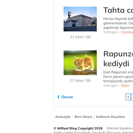
Tahta c
Henüz taşınalı bi
gelmemişlerdi. Üsk
yapılmıştı taşınma
Kategori :
İstanbu
31 Mart '08
Rapunze
kediydi
Evet Rapunzel end
Gece yarısını geç
27 Mart '08
tırmalıyordu açılma
Kategori :
Öykü
Önceki
1
|
|
Anasayfa
Bize Ulaşın
Kullanım Koşulları
İnternet baskısınd
© Milliyet Blog Copyright 2026
hakkı sahibi bulunduğu her türlü fikri eser, fotoğr