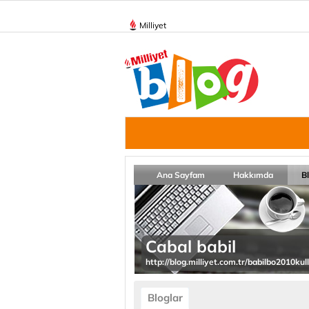
Milliyet
Ana Sayfam
Hakkımda
B
Cabal babil
http://blog.milliyet.com.tr/babilbo2010k
Bloglar