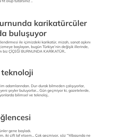
it olup tutarsınız ..
burnunda karikatürcüler
a buluşuyor
lendirmesi ile içimizdeki karikatür, mizah, sanat aşkını
izmeye başlayan, bugün Türkiye’nin değişik illerinde,
yan biz ÇİÇEĞİ BURNUNDA KARİKATÜR..
 teknoloji
ilim adamlarından. Dur-durak bilmeden çalışıyorlar,
ni yeni şeyler buluyorlar… Gün geçmiyor ki, gazetelerde,
yonlarda bilimsel ve teknoloj..
eğlencesi
 günler gene başladı.
m, iki çift laf etsem… Çok geçmiyor, söz “Yılbaşında ne