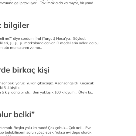
zuuna gelip takılıyor… Takılmakla da kalmıyor, bir yand..
 bilgiler
li ne?” diye sordum İfral (Turgut) Hoca’ya… Söyledi.
leri, şu şu şu markalarda da var. O modellerin adları da bu
m oto markalarını ve mo..
de birkaç kişi
nsör bekliyoruz. Yukarı çıkacağız. Asansör geldi. Küçücük
ki 3-4 kişilik.
 kişi daha bindi... Ben yaklaşık 100 kiloyum... Öteki bi..
lur belki”
alamalı. Başka yolu kalmadı! Çok çabuk… Çok acil!.. Eve
epo bulabilirsem sorun çözülecek. Yoksa evi depo olarak