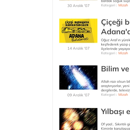
bardak soğuk suya f
Kategori :
Mizah
30 Aralık '07
Çiçeği 
Adana'd
Oğuz Aral’ın yürek
keşfederek yazıp ç
14 Aralık '07
ilçelerinde yaşa
Kategori :
Mizah
Bilim ve
Allah razı olsun b
araştırıyorlar, ye
dergilerde, televiz
Kategori :
Mizah
09 Aralık '07
Yılbaşı 
Of yaa!.. Sıkıntılı
Kiminle karşılaşsa