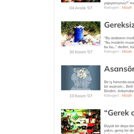
yapıyorsunuz?” mev
Kategori :
Mizah
04 Aralık '07
Gereksiz
“Bu arabanın mode
“Bu modelin muadil
bu bu…” dedim, tü
Kategori :
Mizah
30 Kasım '07
Asansör
Bir iş hanında asa
bir asansör... Belli 
Bindim. Arkamdan 5
Kategori :
Mizah
10 Kasım '07
“Gerek o
Büyük bir depo kir
yakın, geniş bir d