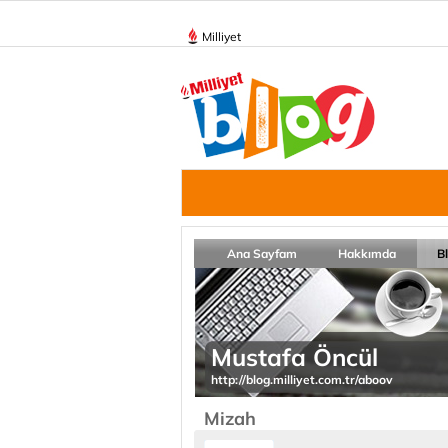
Milliyet
Ana Sayfam
Hakkımda
B
Mustafa Öncül
http://blog.milliyet.com.tr/aboov
Mizah