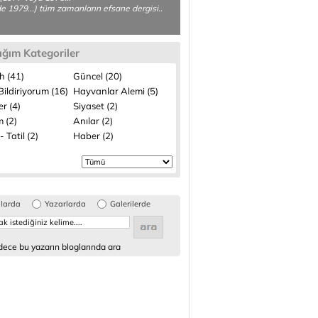
de 1979...) tüm zamanların efsane dergisi..
ığım Kategoriler
h (41)
Güncel (20)
ildiriyorum (16)
Hayvanlar Alemi (5)
ler (4)
Siyaset (2)
 (2)
Anılar (2)
- Tatil (2)
Haber (2)
glarda
Yazarlarda
Galerilerde
ece bu yazarın bloglarında ara