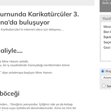
Belki 
Burnunda Karikatürcüler 3.
Yazd
na’da buluşuyor
Miza
arikatürcüler'in internet sitesi için tıklayınız....
Ben B
İlişki
Seçim
Gezi 
aliyle....
 Mine Hanım anlattı.
u, bir iş seyahatinde Güneydoğu kentlerinden birine
Blo
.” diye anlatmaya başlıyor Mine Hanım.
Sad
öceği
rden... Yüreğiniz yanıyordur. İçtiğiniz rakı ya da kebap
Bir kova suyu içebilecek durumdasınızdır. Ama siz irice bir