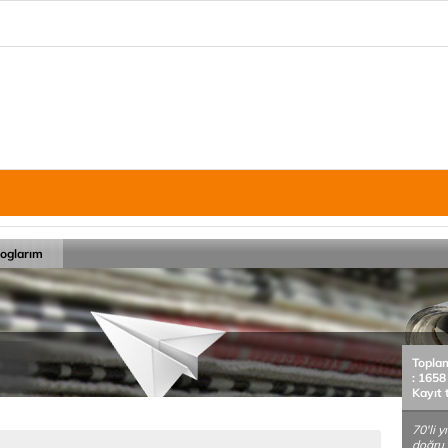
loglarım
Topla
: 1658
Kayıt 
70'li y
doğru 