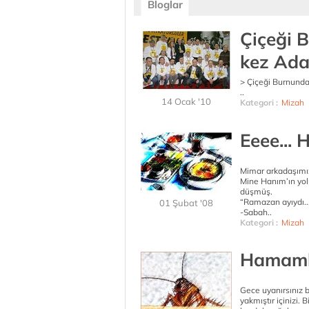
Bloglar
Çiçeği 
kez Ada
> Çiçeği Burnunda K
..
14 Ocak '10
Kategori :
Mizah
Eeee... H
Mimar arkadaşımız
Mine Hanım’ın yol
düşmüş.
“Ramazan ayıydı..
01 Şubat '08
-Sabah..
Kategori :
Mizah
Hamamb
Gece uyanırsınız bi
yakmıştır içinizi. 