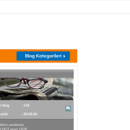
Blog Kategorileri
m blog
: 118
tarihi
: 20.06.06
ılların sonlarına
(1977 veya 1978...