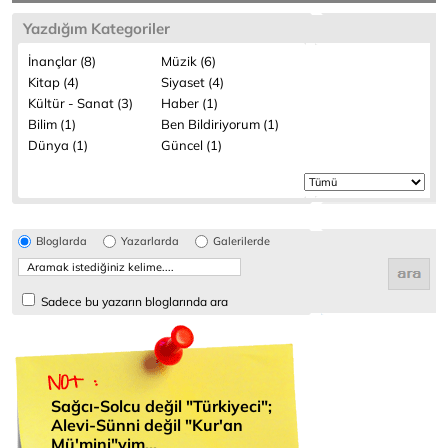
Yazdığım Kategoriler
İnançlar (8)
Müzik (6)
Kitap (4)
Siyaset (4)
Kültür - Sanat (3)
Haber (1)
Bilim (1)
Ben Bildiriyorum (1)
Dünya (1)
Güncel (1)
Bloglarda
Yazarlarda
Galerilerde
Sadece bu yazarın bloglarında ara
Sağcı-Solcu değil "Türkiyeci";
Alevi-Sünni değil "Kur'an
Mü'mini"yim...