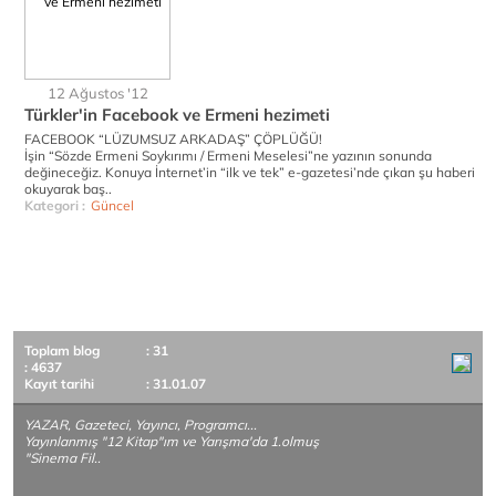
12 Ağustos '12
Türkler'in Facebook ve Ermeni hezimeti
FACEBOOK “LÜZUMSUZ ARKADAŞ” ÇÖPLÜĞÜ!
İşin “Sözde Ermeni Soykırımı / Ermeni Meselesi”ne yazının sonunda
değineceğiz. Konuya İnternet’in “ilk ve tek” e-gazetesi’nde çıkan şu haberi
okuyarak baş..
Kategori :
Güncel
Toplam blog
: 31
: 4637
Kayıt tarihi
: 31.01.07
YAZAR, Gazeteci, Yayıncı, Programcı...
Yayınlanmış "12 Kitap"ım ve Yarışma'da 1.olmuş
"Sinema Fil..