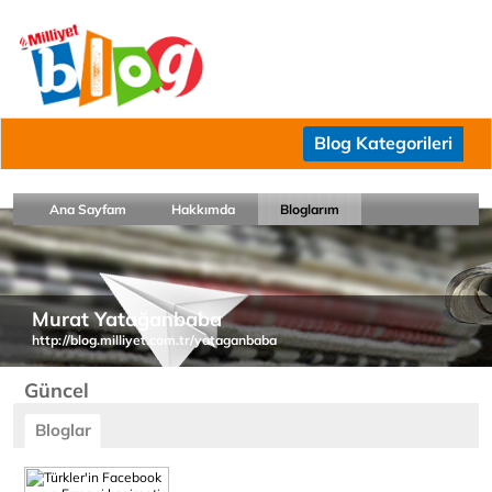
Blog Kategorileri
Ana Sayfam
Hakkımda
Bloglarım
Murat Yatağanbaba
http://blog.milliyet.com.tr/yataganbaba
Güncel
Bloglar