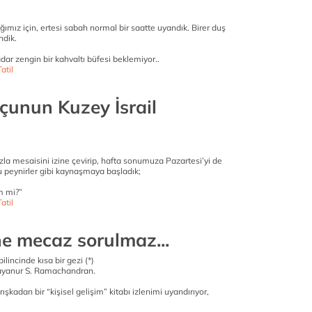
ımız için, ertesi sabah normal bir saatte uyandık. Birer duş
ndik.
dar zengin bir kahvaltı büfesi beklemiyor..
atil
çunun Kuzey İsrail
la mesaisini izine çevirip, hafta sonumuza Pazartesi’yi de
lu peynirler gibi kaynaşmaya başladık;
im mi?”
atil
ne mecaz sorulmaz...
ilincinde kısa bir gezi (*)
ilayanur S. Ramachandran.
rışkadan bir “kişisel gelişim” kitabı izlenimi uyandırıyor,