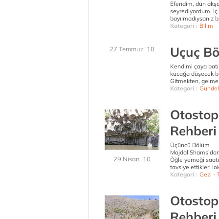
Efendim, dün akşa
seyrediyordum. İç p
bayılmadıysanız bi
Kategori :
Bilim
Uçuç Bö
27 Temmuz '10
Kendimi çaya batı
kucağa düşecek bi
Gitmekten, gelme
Kategori :
Gündel
Otostop
Rehberi
Üçüncü Bölüm
Majdal Shams’dan çı
29 Nisan '10
Öğle yemeği saati 
tavsiye ettikleri lo
Kategori :
Gezi - T
Otostop
Rehberi