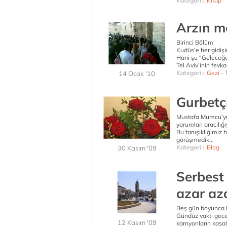
Kategori :
Kitap
Arzın m
Birinci Bölüm
Kudüs’e her gidiş
Hani şu “Geleceğ
Tel Aviv’inin fevkal
Kategori :
Gezi - T
14 Ocak '10
Gurbetç
Mustafa Mumcu’yu 
yorumları aracılığı
Bu tanışıklığımız h
görüşmedik,..
Kategori :
Blog
30 Kasım '09
Serbest 
azar aza
Beş gün boyunca k
Gündüz vakti gece
12 Kasım '09
kamyonların kasal