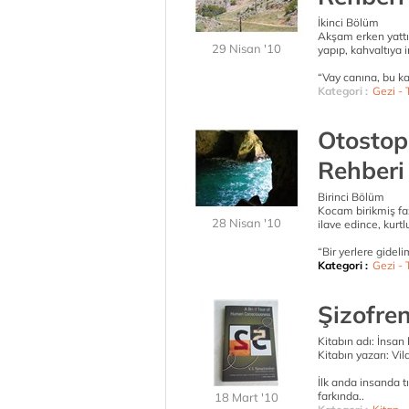
İkinci Bölüm
Akşam erken yattığ
29 Nisan '10
yapıp, kahvaltıya i
“Vay canına, bu ka
Kategori :
Gezi - T
Otostop
Rehberi
Birinci Bölüm
Kocam birikmiş faz
28 Nisan '10
ilave edince, kurt
“Bir yerlere gidel
Kategori :
Gezi - T
Şizofre
Kitabın adı: İnsan b
Kitabın yazarı: V
İlk anda insanda tı
farkında..
18 Mart '10