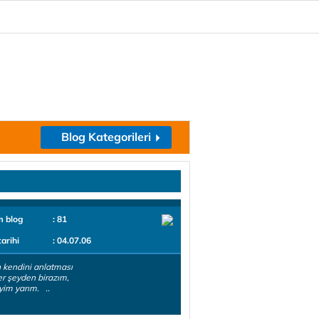
Blog Kategorileri
m blog
: 81
tarihi
: 04.07.06
n kendini anlatması
er şeyden birazım,
yim yarım. ..