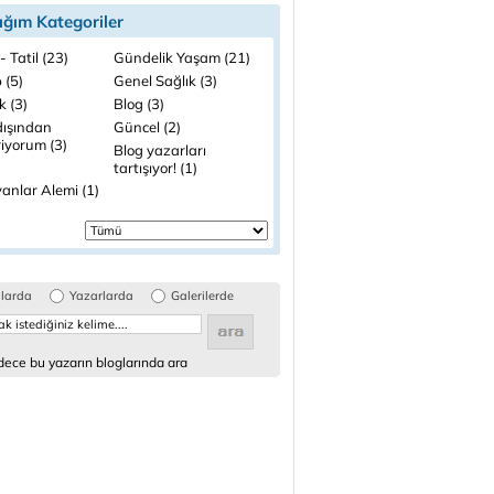
ığım Kategoriler
- Tatil (23)
Gündelik Yaşam (21)
 (5)
Genel Sağlık (3)
k (3)
Blog (3)
dışından
Güncel (2)
riyorum (3)
Blog yazarları
tartışıyor! (1)
anlar Alemi (1)
glarda
Yazarlarda
Galerilerde
ece bu yazarın bloglarında ara