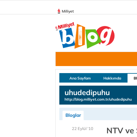
Milliyet
Ana Sayfam
Hakkımda
B
uhudedipuhu
http://blog.milliyet.com.tr/uhudedipuhu
Bloglar
NTV ve 
22 Eylül '10