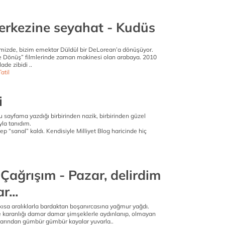
erkezine seyahat - Kudüs
imizde, bizim emektar Düldül bir DeLorean’a dönüşüyor.
e Dönüş” filmlerinde zaman makinesi olan arabaya. 2010
ade zibidi ..
atil
i
sayfama yazdığı birbirinden nazik, birbirinden güzel
yla tanıdım.
ep “sanal” kaldı. Kendisiyle Milliyet Blog haricinde hiç
Çağrışım - Pazar, delirdim
r...
ısa aralıklarla bardaktan boşanırcasına yağmur yağdı.
 karanlığı damar damar şimşeklerle aydınlanıp, olmayan
arından gümbür gümbür kayalar yuvarla..