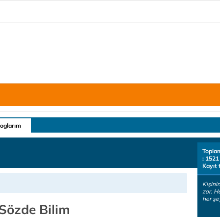
loglarım
Topla
: 1521
Kayıt 
Kişini
zor. H
her şe
Sözde Bilim