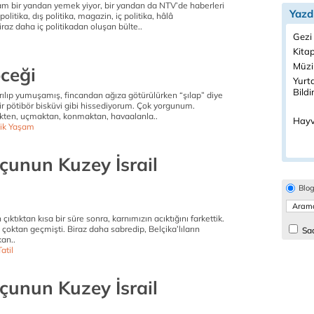
m bir yandan yemek yiyor, bir yandan da NTV’de haberleri
Yazd
olitika, dış politika, magazin, iç politika, hâlâ
raz daha iç politikadan oluşan bülte..
Gezi 
Kitap
Müzi
ceği
Yurt
Bildi
rılıp yumuşamış, fincandan ağıza götürülürken “şılap” diye
r pötibör bisküvi gibi hissediyorum. Çok yorgunum.
kten, uçmaktan, konmaktan, havaalanla..
Hayv
ik Yaşam
çunun Kuzey İsrail
Blo
ktıktan kısa bir süre sonra, karnımızın acıktığını farkettik.
çoktan geçmişti. Biraz daha sabredip, Belçika’lıların
Sad
kan..
atil
çunun Kuzey İsrail